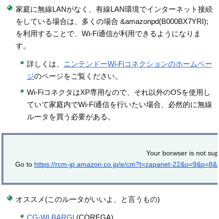
家庭に無線LANがなく、有線LAN環境でインターネット接続
をしている場合は、多くの場合 &amazonpd(B000BX7YRI);
を利用することで、Wi-Fi通信が利用できるようになりま
す。
詳しくは、
ニンテンドーWi-Fiコネクションのホームペー
ジ
のページをご覧ください。
Wi-FiコネクタはXP専用なので、それ以外のOSを使用し
ていて家庭内でWi-Fi通信を行いたい場合、必然的に無線
ルータを買う必要がある。
Your borwser is not sup
Go to
https://rcm-jp.amazon.co.jp/e/cm?t=zapanet-22&o=9&p=8
オススメ(このルータがいいよ、と言うもの)
CG-WLBARGL
(COREGA)