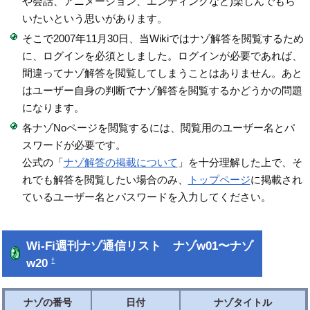
や会話、アニメーション、エンディングなど)楽しんでもら
いたいという思いがあります。
そこで2007年11月30日、当Wikiではナゾ解答を閲覧するため
に、ログインを必須としました。ログインが必要であれば、
間違ってナゾ解答を閲覧してしまうことはありません。あと
はユーザー自身の判断でナゾ解答を閲覧するかどうかの問題
になります。
各ナゾNoページを閲覧するには、閲覧用のユーザー名とパ
スワードが必要です。
公式の「
ナゾ解答の掲載について
」を十分理解した上で、そ
れでも解答を閲覧したい場合のみ、
トップページ
に掲載され
ているユーザー名とパスワードを入力してください。
Wi-Fi週刊ナゾ通信リスト ナゾw01〜ナゾ
w20
†
ナゾの番号
日付
ナゾタイトル