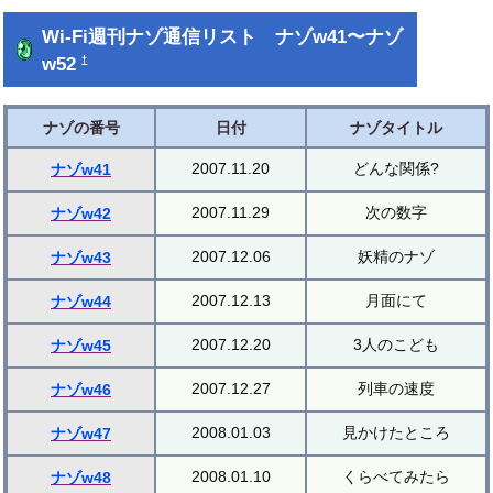
Wi-Fi週刊ナゾ通信リスト ナゾw41〜ナゾ
w52
†
ナゾの番号
日付
ナゾタイトル
2007.11.20
どんな関係?
ナゾw41
2007.11.29
次の数字
ナゾw42
2007.12.06
妖精のナゾ
ナゾw43
2007.12.13
月面にて
ナゾw44
2007.12.20
3人のこども
ナゾw45
2007.12.27
列車の速度
ナゾw46
2008.01.03
見かけたところ
ナゾw47
2008.01.10
くらべてみたら
ナゾw48