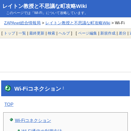
レイトン教授と不思議な町攻略Wiki
このページでは「Wi-Fi」について攻略しています。
ZAPAnet総合情報局
>
レイトン教授と不思議な町攻略Wiki
> Wi-Fi
[
トップ
|
一覧
|
最終更新
|
検索
|
ヘルプ
] [
ページ編集
|
新規作成
|
差分
|
Wi-Fiコネクション
†
TOP
Wi-Fiコネクション