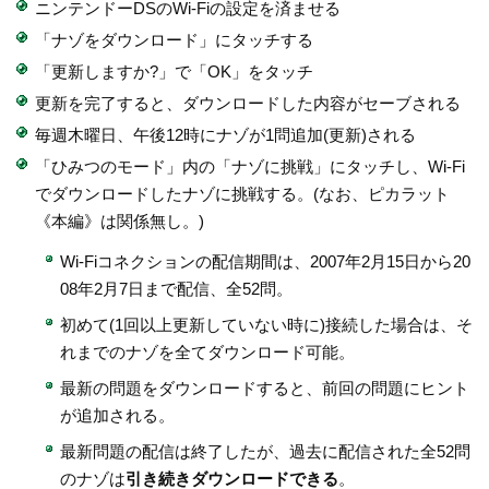
ニンテンドーDSのWi-Fiの設定を済ませる
「ナゾをダウンロード」にタッチする
「更新しますか?」で「OK」をタッチ
更新を完了すると、ダウンロードした内容がセーブされる
毎週木曜日、午後12時にナゾが1問追加(更新)される
「ひみつのモード」内の「ナゾに挑戦」にタッチし、Wi-Fi
でダウンロードしたナゾに挑戦する。(なお、ピカラット
《本編》は関係無し。)
Wi-Fiコネクションの配信期間は、2007年2月15日から20
08年2月7日まで配信、全52問。
初めて(1回以上更新していない時に)接続した場合は、そ
れまでのナゾを全てダウンロード可能。
最新の問題をダウンロードすると、前回の問題にヒント
が追加される。
最新問題の配信は終了したが、過去に配信された全52問
のナゾは
引き続きダウンロードできる
。