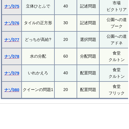
市場
立体ひとふで
40
記述問題
ナゾ075
ビクトリア
公園への道
タイルの正方形
30
記述問題
ナゾ076
プーク
公園への道
どっちが高給?
20
選択問題
ナゾ077
アドネ
食堂
水の分配
60
分配問題
ナゾ078
クルトン
食堂
いれかえろ
40
配置問題
ナゾ079
クルトン
食堂
クイーンの問題1
20
配置問題
ナゾ080
フリック