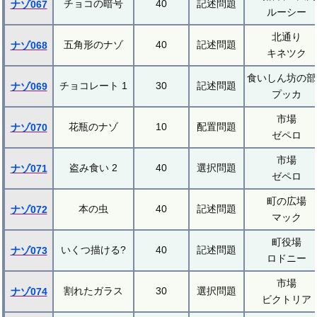
チョコの暗号
40
記述問題
ナゾ067
ルーシー
北通り
五角形のナゾ
40
記述問題
ナゾ068
キネツク
食いしん坊の部
チョコレート 1
30
記述問題
ナゾ069
プッカ
市場
花瓶のナゾ
10
配置問題
ナゾ070
ゼペロ
市場
盗み食い 2
40
選択問題
ナゾ071
ゼペロ
町の広場
本の虫
40
記述問題
ナゾ072
マック
町役場
いくつ描ける?
40
記述問題
ナゾ073
ロドニー
市場
割れたガラス
30
選択問題
ナゾ074
ビクトリア