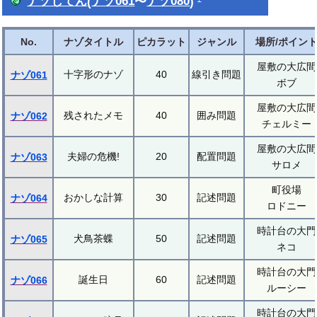
ナゾじてん
(
ナゾ061
〜
ナゾ080
)
No.
ナゾタイトル
ピカラット
ジャンル
場所/ポイン
屋敷の大広間
十字形のナゾ
40
線引き問題
ナゾ061
ボブ
屋敷の大広間
残されたメモ
40
囲み問題
ナゾ062
チェルミー
屋敷の大広間
夫婦の危機!
20
配置問題
ナゾ063
サロメ
町役場
おかしな計算
30
記述問題
ナゾ064
ロドニー
時計台の大門
犬鳥茶蝶
50
記述問題
ナゾ065
ネコ
時計台の大門
誕生日
60
記述問題
ナゾ066
ルーシー
時計台の大門