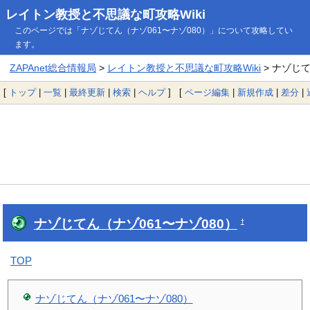
レイトン教授と不思議な町攻略Wiki
このページでは「ナゾじてん（ナゾ061〜ナゾ080）」について攻略してい
ます。
ZAPAnet総合情報局
>
レイトン教授と不思議な町攻略Wiki
> ナゾじて
[
トップ
|
一覧
|
最終更新
|
検索
|
ヘルプ
] [
ページ編集
|
新規作成
|
差分
|
ナゾじてん（ナゾ061〜ナゾ080）
†
TOP
ナゾじてん（ナゾ061〜ナゾ080）