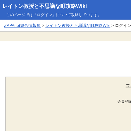
レイトン教授と不思議な町攻略Wiki
このページでは「ログイン」について攻略しています。
ZAPAnet総合情報局
>
レイトン教授と不思議な町攻略Wiki
> ログイ
ユ
会員登