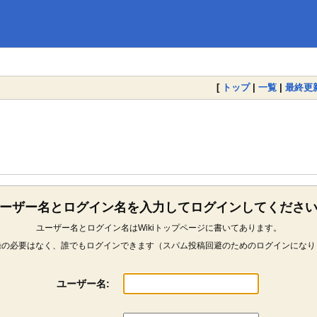
ン
[
トップ
|
一覧
|
最終更
ーザー名とログイン名を入力してログインしてくださ
ユーザー名とログイン名はWikiトップページに書いてあります。
録の必要はなく、誰でもログインできます（スパム投稿回避のためのログインになり
ユーザー名: