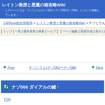
レイトン教授と悪魔の箱攻略Wiki
このページでは「ナゾじてん/ナゾ061〜ナゾ080/ナゾ066」について攻略し
ています。
ZAPAnet総合情報局
>
レイトン教授と悪魔の箱攻略Wiki
> ナゾじてん/
[
トップ
|
一覧
|
最終更新
|
検索
|
ヘルプ
] [
ページ編集
|
新規作成
|
差分
|
Prev
ナゾじてん/ナゾ061〜ナゾ080
Next
ナゾ066 ダイアルの鍵
†
TOP