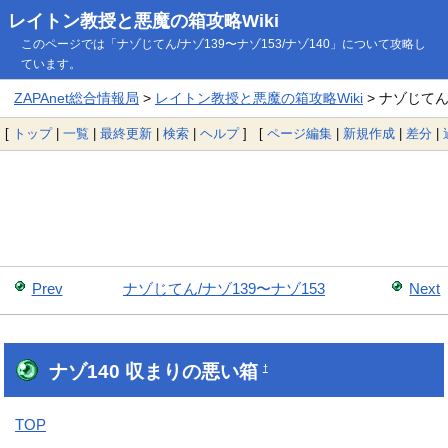
レイトン教授と悪魔の箱攻略Wiki
このページでは「ナゾじてん/ナゾ139〜ナゾ153/ナゾ140」について攻略し
ています。
ZAPAnet総合情報局
>
レイトン教授と悪魔の箱攻略Wiki
> ナゾじてん/
[
トップ
|
一覧
|
最終更新
|
検索
|
ヘルプ
] [
ページ編集
|
新規作成
|
差分
|
Prev
ナゾじてん/ナゾ139〜ナゾ153
Next
ナゾ140 収まりの悪い箱
†
TOP