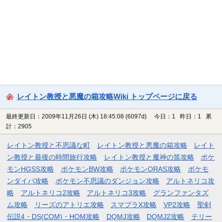
レイトン教授と悪魔の箱攻略Wiki トップページに戻る
最終更新日：2009年11月26日 (木) 18:45:08
(6097d)
今日：1 昨日：1 累
計：2905
レイトン教授と不思議な町
レイトン教授と悪魔の箱攻略
レイト
ン教授と最後の時間旅行攻略
レイトン教授と魔神の笛攻略
ポケ
モンHGSS攻略
ポケモンBW攻略
ポケモンORAS攻略
ポケモ
ンダイパ攻略
ポケモン不思議のダンジョン攻略
アルトネリコ攻
略
アルトネリコ2攻略
アルトネリコ3攻略
グランファンタズ
ム攻略
リーズのアトリエ攻略
スマブラX攻略
VP2攻略
聖剣
伝説4・DS(COM)・HOM攻略
DQMJ攻略
DQMJ2攻略
テリー