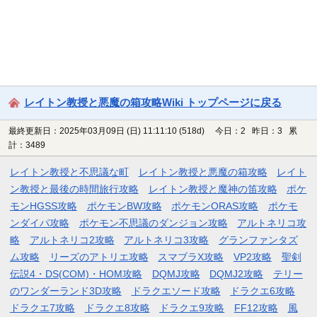
レイトン教授と悪魔の箱攻略Wiki トップページに戻る
最終更新日：2025年03月09日 (日) 11:11:10
(518d)
今日：2 昨日：3 累
計：3489
レイトン教授と不思議な町
レイトン教授と悪魔の箱攻略
レイト
ン教授と最後の時間旅行攻略
レイトン教授と魔神の笛攻略
ポケ
モンHGSS攻略
ポケモンBW攻略
ポケモンORAS攻略
ポケモ
ンダイパ攻略
ポケモン不思議のダンジョン攻略
アルトネリコ攻
略
アルトネリコ2攻略
アルトネリコ3攻略
グランファンタズ
ム攻略
リーズのアトリエ攻略
スマブラX攻略
VP2攻略
聖剣
伝説4・DS(COM)・HOM攻略
DQMJ攻略
DQMJ2攻略
テリー
のワンダーランド3D攻略
ドラクエソード攻略
ドラクエ6攻略
ドラクエ7攻略
ドラクエ8攻略
ドラクエ9攻略
FF12攻略
風