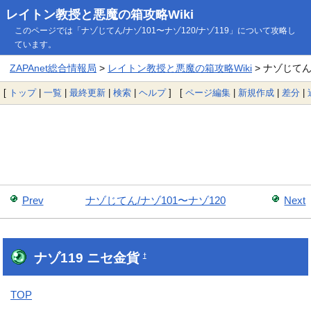
レイトン教授と悪魔の箱攻略Wiki
このページでは「ナゾじてん/ナゾ101〜ナゾ120/ナゾ119」について攻略し
ています。
ZAPAnet総合情報局
>
レイトン教授と悪魔の箱攻略Wiki
> ナゾじてん/
[
トップ
|
一覧
|
最終更新
|
検索
|
ヘルプ
] [
ページ編集
|
新規作成
|
差分
|
Prev
ナゾじてん/ナゾ101〜ナゾ120
Next
ナゾ119 ニセ金貨
†
TOP