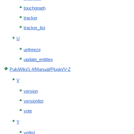
touchgraph
tracker
tracker_list
U
unfreeze
update_entities
PukiWiki/1.4/Manual/Plugin/V-Z
V
version
versionlist
vote
Y
yetlist