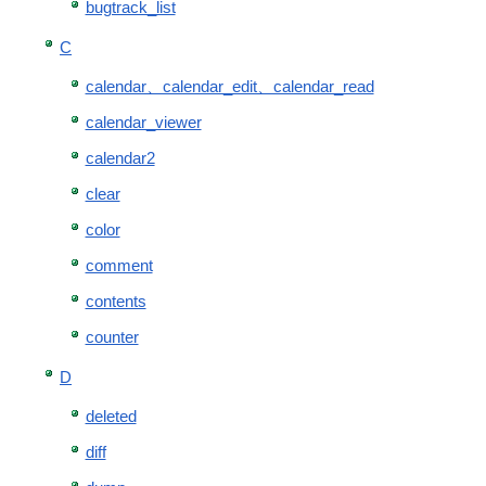
bugtrack_list
C
calendar、calendar_edit、calendar_read
calendar_viewer
calendar2
clear
color
comment
contents
counter
D
deleted
diff