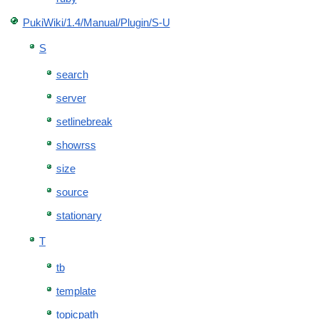
PukiWiki/1.4/Manual/Plugin/S-U
S
search
server
setlinebreak
showrss
size
source
stationary
T
tb
template
topicpath