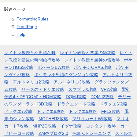
関連ページ
FormattingRules
FrontPage
Help
レイトン教授と不思議な町
レイトン教授と悪魔の箱攻略
レイト
ン教授と最後の時間旅行攻略
レイトン教授と魔神の笛攻略
ポケ
モンHGSS攻略
ポケモンBW攻略
ポケモンORAS攻略
ポケモ
ンダイパ攻略
ポケモン不思議のダンジョン攻略
アルトネリコ攻
略
アルトネリコ2攻略
アルトネリコ3攻略
グランファンタズ
ム攻略
リーズのアトリエ攻略
スマブラX攻略
VP2攻略
聖剣
伝説4・DS(COM)・HOM攻略
DQMJ攻略
DQMJ2攻略
テリー
のワンダーランド3D攻略
ドラクエソード攻略
ドラクエ6攻略
ドラクエ7攻略
ドラクエ8攻略
ドラクエ9攻略
FF12攻略
風
来のシレン攻略
MOTHER3攻略
マリオカートWii攻略
マリオ
カート7攻略
MHP2G攻略
イヅナ攻略
コンタクト攻略
カー
ドヒーロー攻略
ZAPAブログ2.0
色読みトレーニング
ステルス