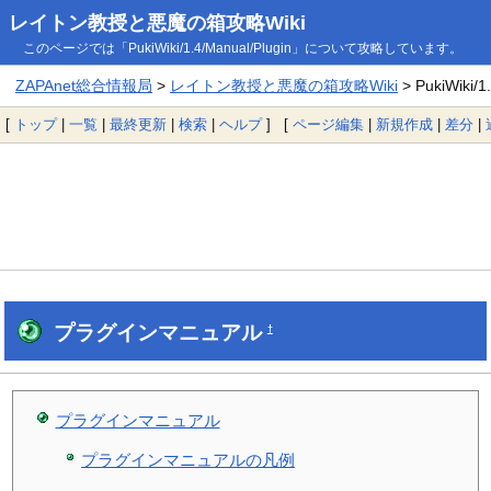
レイトン教授と悪魔の箱攻略Wiki
このページでは「PukiWiki/1.4/Manual/Plugin」について攻略しています。
ZAPAnet総合情報局
>
レイトン教授と悪魔の箱攻略Wiki
> PukiWiki/1
[
トップ
|
一覧
|
最終更新
|
検索
|
ヘルプ
] [
ページ編集
|
新規作成
|
差分
|
プラグインマニュアル
†
プラグインマニュアル
プラグインマニュアルの凡例