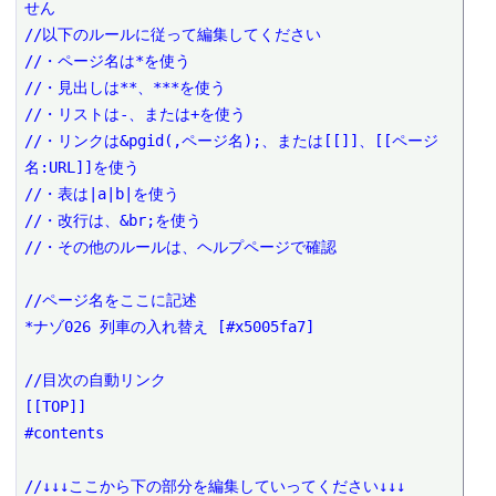
せん

//以下のルールに従って編集してください

//・ページ名は*を使う

//・見出しは**、***を使う

//・リストは-、または+を使う

//・リンクは&pgid(,ページ名);、または[[]]、[[ページ
名:URL]]を使う

//・表は|a|b|を使う

//・改行は、&br;を使う

//・その他のルールは、ヘルプページで確認

//ページ名をここに記述

*ナゾ026 列車の入れ替え [#x5005fa7]

//目次の自動リンク

[[TOP]]

#contents

//↓↓↓ここから下の部分を編集していってください↓↓↓
