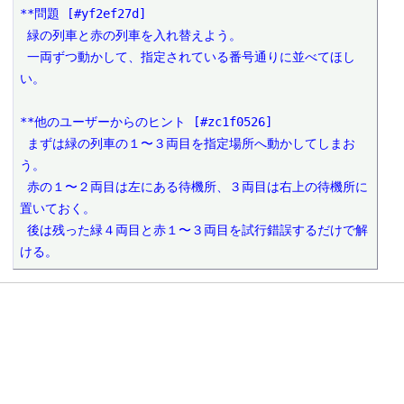
**問題 [#yf2ef27d]

 緑の列車と赤の列車を入れ替えよう。

 一両ずつ動かして、指定されている番号通りに並べてほし
い。

**他のユーザーからのヒント [#zc1f0526]

 まずは緑の列車の１〜３両目を指定場所へ動かしてしまお
う。

 赤の１〜２両目は左にある待機所、３両目は右上の待機所に
置いておく。

 後は残った緑４両目と赤１〜３両目を試行錯誤するだけで解
ける。