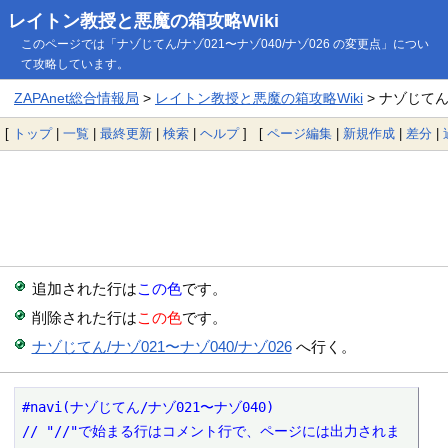
レイトン教授と悪魔の箱攻略Wiki
このページでは「ナゾじてん/ナゾ021〜ナゾ040/ナゾ026 の変更点」につい
て攻略しています。
ZAPAnet総合情報局
>
レイトン教授と悪魔の箱攻略Wiki
> ナゾじてん
[
トップ
|
一覧
|
最終更新
|
検索
|
ヘルプ
] [
ページ編集
|
新規作成
|
差分
|
追加された行は
この色
です。
削除された行は
この色
です。
ナゾじてん/ナゾ021〜ナゾ040/ナゾ026
へ行く。
#navi(ナゾじてん/ナゾ021〜ナゾ040)

// "//"で始まる行はコメント行で、ページには出力されま