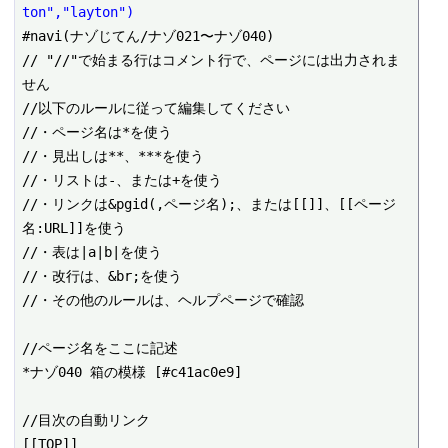
ton","layton")
#navi(ナゾじてん/ナゾ021〜ナゾ040)

// "//"で始まる行はコメント行で、ページには出力されま
せん

//以下のルールに従って編集してください

//・ページ名は*を使う

//・見出しは**、***を使う

//・リストは-、または+を使う

//・リンクは&pgid(,ページ名);、または[[]]、[[ページ
名:URL]]を使う

//・表は|a|b|を使う

//・改行は、&br;を使う

//・その他のルールは、ヘルプページで確認

//ページ名をここに記述

*ナゾ040 箱の模様 [#c41ac0e9]

//目次の自動リンク

[[TOP]]
