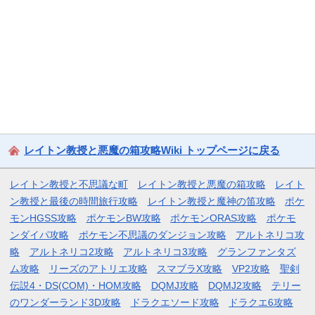
レイトン教授と悪魔の箱攻略Wiki トップページに戻る
レイトン教授と不思議な町
レイトン教授と悪魔の箱攻略
レイト
ン教授と最後の時間旅行攻略
レイトン教授と魔神の笛攻略
ポケ
モンHGSS攻略
ポケモンBW攻略
ポケモンORAS攻略
ポケモ
ンダイパ攻略
ポケモン不思議のダンジョン攻略
アルトネリコ攻
略
アルトネリコ2攻略
アルトネリコ3攻略
グランファンタズ
ム攻略
リーズのアトリエ攻略
スマブラX攻略
VP2攻略
聖剣
伝説4・DS(COM)・HOM攻略
DQMJ攻略
DQMJ2攻略
テリー
のワンダーランド3D攻略
ドラクエソード攻略
ドラクエ6攻略