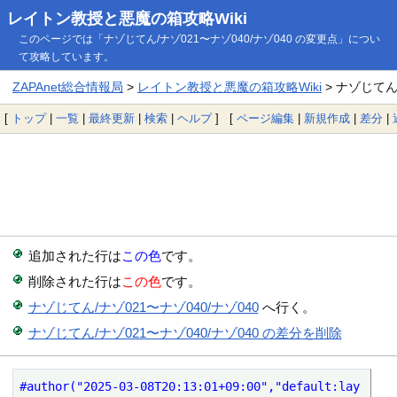
レイトン教授と悪魔の箱攻略Wiki
このページでは「ナゾじてん/ナゾ021〜ナゾ040/ナゾ040 の変更点」につい
て攻略しています。
ZAPAnet総合情報局
>
レイトン教授と悪魔の箱攻略Wiki
> ナゾじてん
[
トップ
|
一覧
|
最終更新
|
検索
|
ヘルプ
] [
ページ編集
|
新規作成
|
差分
|
追加された行は
この色
です。
削除された行は
この色
です。
ナゾじてん/ナゾ021〜ナゾ040/ナゾ040
へ行く。
ナゾじてん/ナゾ021〜ナゾ040/ナゾ040 の差分を削除
#author("2025-03-08T20:13:01+09:00","default:lay