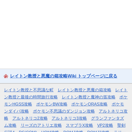
レイトン教授と悪魔の箱攻略Wiki トップページに戻る
レイトン教授と不思議な町
レイトン教授と悪魔の箱攻略
レイト
ン教授と最後の時間旅行攻略
レイトン教授と魔神の笛攻略
ポケ
モンHGSS攻略
ポケモンBW攻略
ポケモンORAS攻略
ポケモ
ンダイパ攻略
ポケモン不思議のダンジョン攻略
アルトネリコ攻
略
アルトネリコ2攻略
アルトネリコ3攻略
グランファンタズ
ム攻略
リーズのアトリエ攻略
スマブラX攻略
VP2攻略
聖剣