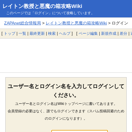
レイトン教授と悪魔の箱攻略Wiki
このページでは「ログイン」について攻略しています。
ZAPAnet総合情報局
>
レイトン教授と悪魔の箱攻略Wiki
> ログイン
[
トップ
|
一覧
|
最終更新
|
検索
|
ヘルプ
] [
ページ編集
|
新規作成
|
差分
|
ユーザー名とログイン名を入力してログインして
ください。
ユーザー名とログイン名はWikiトップページに書いてあります。
会員登録の必要はなく、誰でもログインできます（スパム投稿回避のため
のログインになります）。