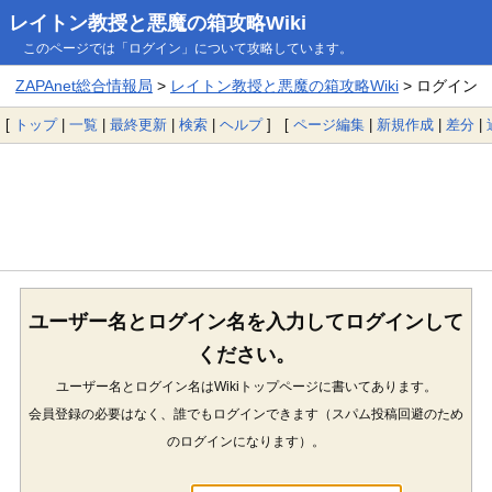
レイトン教授と悪魔の箱攻略Wiki
このページでは「ログイン」について攻略しています。
ZAPAnet総合情報局
>
レイトン教授と悪魔の箱攻略Wiki
> ログイン
[
トップ
|
一覧
|
最終更新
|
検索
|
ヘルプ
] [
ページ編集
|
新規作成
|
差分
|
ユーザー名とログイン名を入力してログインして
ください。
ユーザー名とログイン名はWikiトップページに書いてあります。
会員登録の必要はなく、誰でもログインできます（スパム投稿回避のため
のログインになります）。