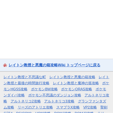
レイトン教授と悪魔の箱攻略Wiki トップページに戻る
レイトン教授と不思議な町
レイトン教授と悪魔の箱攻略
レイト
ン教授と最後の時間旅行攻略
レイトン教授と魔神の笛攻略
ポケ
モンHGSS攻略
ポケモンBW攻略
ポケモンORAS攻略
ポケモ
ンダイパ攻略
ポケモン不思議のダンジョン攻略
アルトネリコ攻
略
アルトネリコ2攻略
アルトネリコ3攻略
グランファンタズ
ム攻略
リーズのアトリエ攻略
スマブラX攻略
VP2攻略
聖剣