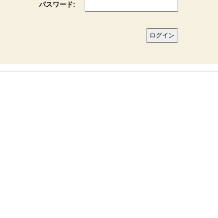
パスワード: