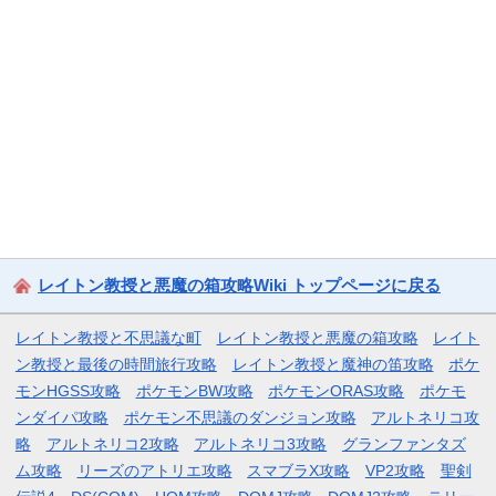
レイトン教授と悪魔の箱攻略Wiki トップページに戻る
レイトン教授と不思議な町
レイトン教授と悪魔の箱攻略
レイト
ン教授と最後の時間旅行攻略
レイトン教授と魔神の笛攻略
ポケ
モンHGSS攻略
ポケモンBW攻略
ポケモンORAS攻略
ポケモ
ンダイパ攻略
ポケモン不思議のダンジョン攻略
アルトネリコ攻
略
アルトネリコ2攻略
アルトネリコ3攻略
グランファンタズ
ム攻略
リーズのアトリエ攻略
スマブラX攻略
VP2攻略
聖剣