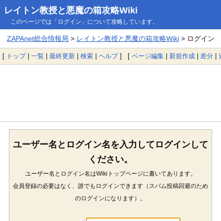
レイトン教授と悪魔の箱攻略Wiki
このページでは「ログイン」について攻略しています。
ZAPAnet総合情報局
>
レイトン教授と悪魔の箱攻略Wiki
> ログイン
[
トップ
|
一覧
|
最終更新
|
検索
|
ヘルプ
] [
ページ編集
|
新規作成
|
差分
|
ユーザー名とログイン名を入力してログインして
ください。
ユーザー名とログイン名はWikiトップページに書いてあります。
会員登録の必要はなく、誰でもログインできます（スパム投稿回避のため
のログインになります）。