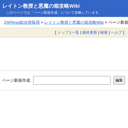
レイトン教授と悪魔の箱攻略Wiki
このページでは「ページ新規作成」について攻略しています。
ZAPAnet総合情報局
>
レイトン教授と悪魔の箱攻略Wiki
> ページ新
[
トップ
|
一覧
|
最終更新
|
検索
|
ヘルプ
]
ページ新規作成: