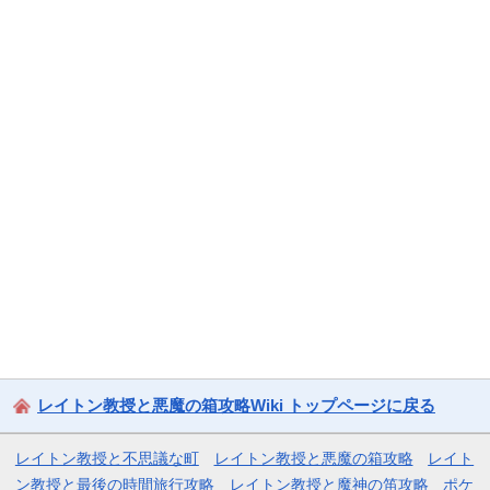
レイトン教授と悪魔の箱攻略Wiki トップページに戻る
レイトン教授と不思議な町
レイトン教授と悪魔の箱攻略
レイト
ン教授と最後の時間旅行攻略
レイトン教授と魔神の笛攻略
ポケ