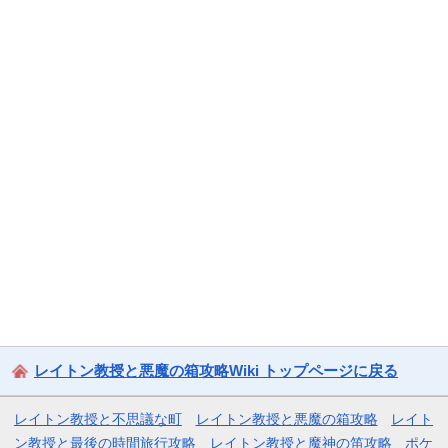
レイトン教授と悪魔の箱攻略Wiki トップページに戻る
レイトン教授と不思議な町
レイトン教授と悪魔の箱攻略
レイト
ン教授と最後の時間旅行攻略
レイトン教授と魔神の笛攻略
ポケ