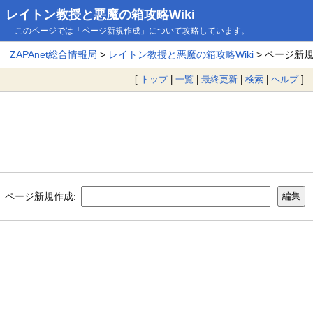
レイトン教授と悪魔の箱攻略Wiki
このページでは「ページ新規作成」について攻略しています。
ZAPAnet総合情報局
>
レイトン教授と悪魔の箱攻略Wiki
> ページ新
[
トップ
|
一覧
|
最終更新
|
検索
|
ヘルプ
]
ページ新規作成: