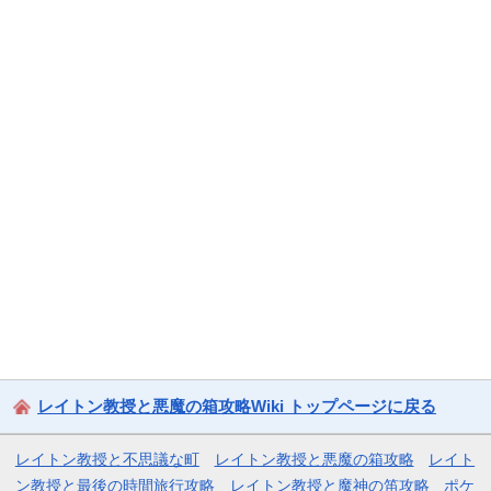
レイトン教授と悪魔の箱攻略Wiki トップページに戻る
レイトン教授と不思議な町
レイトン教授と悪魔の箱攻略
レイト
ン教授と最後の時間旅行攻略
レイトン教授と魔神の笛攻略
ポケ