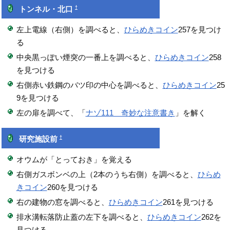
†
トンネル・北口
左上電線（右側）を調べると、
ひらめきコイン
257を見つけ
る
中央黒っぽい煙突の一番上を調べると、
ひらめきコイン
258
を見つける
右側赤い鉄鋼のバツ印の中心を調べると、
ひらめきコイン
25
9を見つける
左の扉を調べて、「
ナゾ111 奇妙な注意書き
」を解く
†
研究施設前
オウムが「とっておき」を覚える
右側ガスボンベの上（2本のうち右側）を調べると、
ひらめ
きコイン
260を見つける
右の建物の窓を調べると、
ひらめきコイン
261を見つける
排水溝転落防止蓋の左下を調べると、
ひらめきコイン
262を
見つける