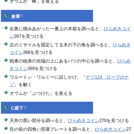
オウムが「棒」を覚える
†
倉庫
右奥に積みあがった一番上の木箱を調べると、
ひらめきコイ
ン
267を見つける
左のミサイルを固定してる木の下の角を調べると、
ひらめき
コイン
268を見つける
戦車の砲身の先端の上にあるバツの中心を調べると、
ひらめ
きコイン
269を見つける
ワルートン・ワルミーに話しかけ、「
ナゾ114 ロープのナ
ゾ
」を解く
オウムが「ぶつけた」を覚える
†
C廊下
天井の黒い部分を調べると、
ひらめきコイン
270を見つける
目の前の四角い部屋プレートを調べると、
ひらめきコイン
27