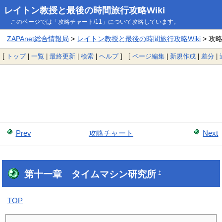
レイトン教授と最後の時間旅行攻略Wiki
このページでは「攻略チャート/11」について攻略しています。
ZAPAnet総合情報局
>
レイトン教授と最後の時間旅行攻略Wiki
> 攻
[
トップ
|
一覧
|
最終更新
|
検索
|
ヘルプ
] [
ページ編集
|
新規作成
|
差分
|
Prev
攻略チャート
Next
第十一章 タイムマシン研究所
†
TOP