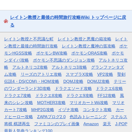
レイトン教授と最後の時間旅行攻略Wiki トップページに戻
る
レイトン教授と不思議な町
レイトン教授と悪魔の箱攻略
レイト
ン教授と最後の時間旅行攻略
レイトン教授と魔神の笛攻略
ポケ
モンHGSS攻略
ポケモンBW攻略
ポケモンORAS攻略
ポケモ
ンダイパ攻略
ポケモン不思議のダンジョン攻略
アルトネリコ攻
略
アルトネリコ2攻略
アルトネリコ3攻略
グランファンタズ
ム攻略
リーズのアトリエ攻略
スマブラX攻略
VP2攻略
聖剣
伝説4・DS(COM)・HOM攻略
DQMJ攻略
DQMJ2攻略
テリー
のワンダーランド3D攻略
ドラクエソード攻略
ドラクエ6攻略
ドラクエ7攻略
ドラクエ8攻略
ドラクエ9攻略
FF12攻略
風
来のシレン攻略
MOTHER3攻略
マリオカートWii攻略
マリオ
カート7攻略
MHP2G攻略
イヅナ攻略
コンタクト攻略
カー
ドヒーロー攻略
ZAPAブログ2.0
色読みトレーニング
ステルス
将棋 棋譜再生
ファミコンのプレイ画像
Amazon
楽天
J-POP
最新人気曲ランキング100