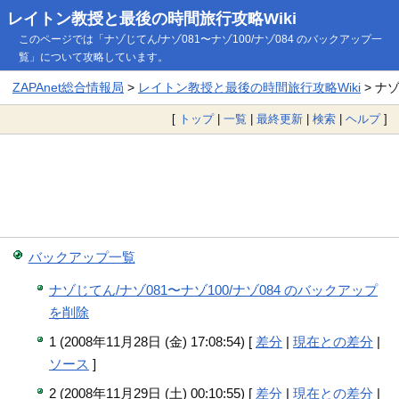
レイトン教授と最後の時間旅行攻略Wiki
このページでは「ナゾじてん/ナゾ081〜ナゾ100/ナゾ084 のバックアップ一
覧」について攻略しています。
ZAPAnet総合情報局
>
レイトン教授と最後の時間旅行攻略Wiki
> ナ
[
トップ
|
一覧
|
最終更新
|
検索
|
ヘルプ
]
バックアップ一覧
ナゾじてん/ナゾ081〜ナゾ100/ナゾ084 のバックアップ
を削除
1 (2008年11月28日 (金) 17:08:54) [
差分
|
現在との差分
|
ソース
]
2 (2008年11月29日 (土) 00:10:55) [
差分
|
現在との差分
|