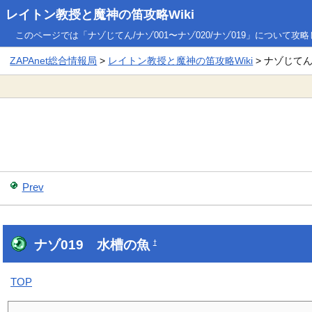
レイトン教授と魔神の笛攻略Wiki
このページでは「ナゾじてん/ナゾ001〜ナゾ020/ナゾ019」について攻
ZAPAnet総合情報局
>
レイトン教授と魔神の笛攻略Wiki
> ナゾじてん/
Prev
ナゾ019 水槽の魚
†
TOP