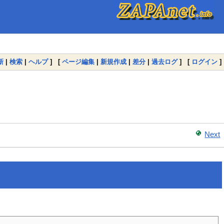
新
|
検索
|
ヘルプ
] [
ページ編集
|
新規作成
|
差分
|
過去ログ
] [
ログイン
]
Next