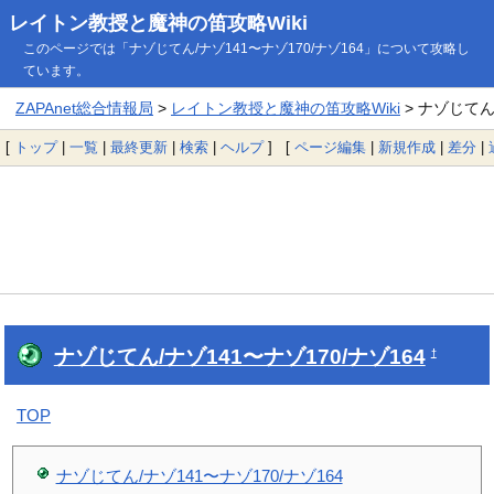
レイトン教授と魔神の笛攻略Wiki
このページでは「ナゾじてん/ナゾ141〜ナゾ170/ナゾ164」について攻略し
ています。
ZAPAnet総合情報局
>
レイトン教授と魔神の笛攻略Wiki
> ナゾじてん/
[
トップ
|
一覧
|
最終更新
|
検索
|
ヘルプ
] [
ページ編集
|
新規作成
|
差分
|
ナゾじてん/ナゾ141〜ナゾ170/ナゾ164
†
TOP
ナゾじてん/ナゾ141〜ナゾ170/ナゾ164