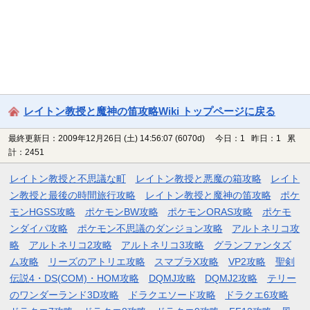
レイトン教授と魔神の笛攻略Wiki トップページに戻る
最終更新日：2009年12月26日 (土) 14:56:07
(6070d)
今日：1 昨日：1 累
計：2451
レイトン教授と不思議な町
レイトン教授と悪魔の箱攻略
レイト
ン教授と最後の時間旅行攻略
レイトン教授と魔神の笛攻略
ポケ
モンHGSS攻略
ポケモンBW攻略
ポケモンORAS攻略
ポケモ
ンダイパ攻略
ポケモン不思議のダンジョン攻略
アルトネリコ攻
略
アルトネリコ2攻略
アルトネリコ3攻略
グランファンタズ
ム攻略
リーズのアトリエ攻略
スマブラX攻略
VP2攻略
聖剣
伝説4・DS(COM)・HOM攻略
DQMJ攻略
DQMJ2攻略
テリー
のワンダーランド3D攻略
ドラクエソード攻略
ドラクエ6攻略