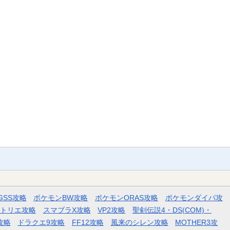
GSS攻略
ポケモンBW攻略
ポケモンORAS攻略
ポケモンダイパ攻
トリエ攻略
スマブラX攻略
VP2攻略
聖剣伝説4・DS(COM)・
攻略
ドラクエ9攻略
FF12攻略
風来のシレン攻略
MOTHER3攻