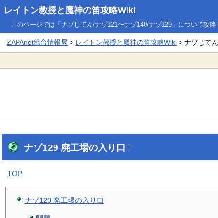
レイトン教授と魔神の笛攻略Wiki
このページでは「ナゾじてん/ナゾ121〜ナゾ140/ナゾ129」について攻
ZAPAnet総合情報局
>
レイトン教授と魔神の笛攻略Wiki
> ナゾじてん/
ナゾ129 廃工場の入り口
†
TOP
ナゾ129 廃工場の入り口