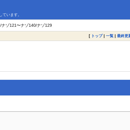
略しています。
ナゾ121〜ナゾ140/ナゾ129
[
トップ
|
一覧
|
最終更