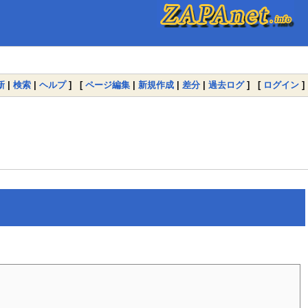
新
|
検索
|
ヘルプ
] [
ページ編集
|
新規作成
|
差分
|
過去ログ
] [
ログイン
]