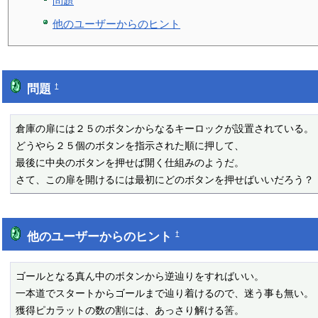
問題
他のユーザーからのヒント
問題
†
倉庫の扉には２５のボタンからなるキーロックが設置されている。

どうやら２５個のボタンを指示された順に押して、

最後に中央のボタンを押せば開く仕組みのようだ。

さて、この扉を開けるには最初にどのボタンを押せばいいだろう？
他のユーザーからのヒント
†
ゴールとなる真ん中のボタンから逆辿りをすればいい。

一本道でスタートからゴールまで辿り着けるので、迷う事も無い。

獲得ピカラットの数の割には、あっさり解ける筈。