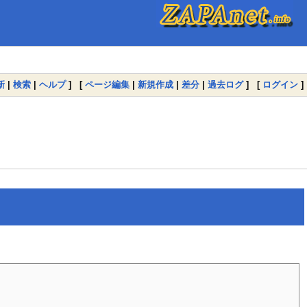
新
|
検索
|
ヘルプ
] [
ページ編集
|
新規作成
|
差分
|
過去ログ
] [
ログイン
]