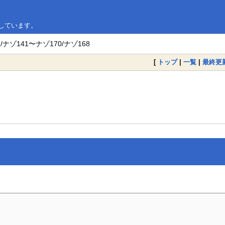
略しています。
ナゾ141〜ナゾ170/ナゾ168
[
トップ
|
一覧
|
最終更