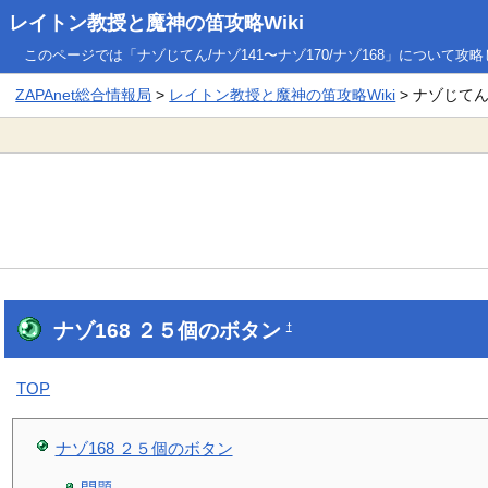
レイトン教授と魔神の笛攻略Wiki
このページでは「ナゾじてん/ナゾ141〜ナゾ170/ナゾ168」について攻
ZAPAnet総合情報局
>
レイトン教授と魔神の笛攻略Wiki
> ナゾじてん/
ナゾ168 ２５個のボタン
†
TOP
ナゾ168 ２５個のボタン