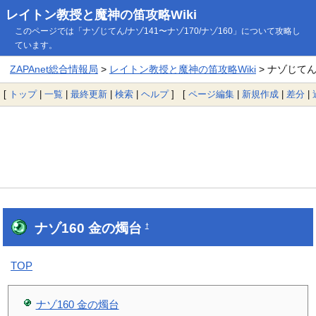
レイトン教授と魔神の笛攻略Wiki
このページでは「ナゾじてん/ナゾ141〜ナゾ170/ナゾ160」について攻略し
ています。
ZAPAnet総合情報局
>
レイトン教授と魔神の笛攻略Wiki
> ナゾじてん/
[
トップ
|
一覧
|
最終更新
|
検索
|
ヘルプ
] [
ページ編集
|
新規作成
|
差分
|
ナゾ160 金の燭台
†
TOP
ナゾ160 金の燭台