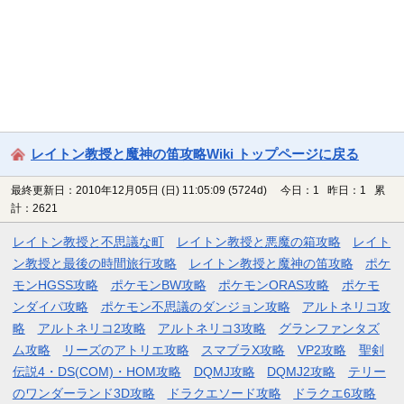
レイトン教授と魔神の笛攻略Wiki トップページに戻る
最終更新日：2010年12月05日 (日) 11:05:09
(5724d)
今日：1 昨日：1 累
計：2621
レイトン教授と不思議な町
レイトン教授と悪魔の箱攻略
レイト
ン教授と最後の時間旅行攻略
レイトン教授と魔神の笛攻略
ポケ
モンHGSS攻略
ポケモンBW攻略
ポケモンORAS攻略
ポケモ
ンダイパ攻略
ポケモン不思議のダンジョン攻略
アルトネリコ攻
略
アルトネリコ2攻略
アルトネリコ3攻略
グランファンタズ
ム攻略
リーズのアトリエ攻略
スマブラX攻略
VP2攻略
聖剣
伝説4・DS(COM)・HOM攻略
DQMJ攻略
DQMJ2攻略
テリー
のワンダーランド3D攻略
ドラクエソード攻略
ドラクエ6攻略