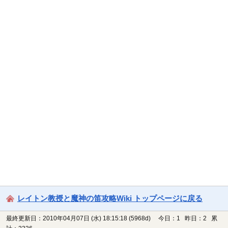
レイトン教授と魔神の笛攻略Wiki トップページに戻る
最終更新日：2010年04月07日 (水) 18:15:18
(5968d)
今日：1 昨日：2 累