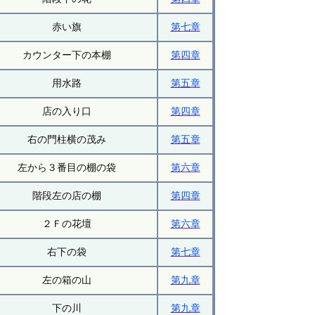
赤い旗
第七章
カウンター下の本棚
第四章
用水路
第五章
店の入り口
第四章
右の門柱横の茂み
第五章
左から３番目の棚の袋
第六章
階段左の店の棚
第四章
２Ｆの花壇
第六章
右下の袋
第七章
左の箱の山
第九章
下の川
第九章