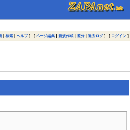
新
|
検索
|
ヘルプ
] [
ページ編集
|
新規作成
|
差分
|
過去ログ
] [
ログイン
]