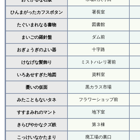
署長室
ひんまがったカフスボタン
図書館
たぐいまれなる書物
ダム前
まいごの羅針盤
十字路
おぎょうぎのよい器
ミストハレリ署前
けなげな髪飾り
資料室
いろあせすぎた地図
黒カラス市場
憂いの仮面
フラワーショップ前
みたこともないタネ
地下室
すすまみれのマント
第３棟
きらびやかなクズ鉄
廃工場の裏口
こっけいなかたまり