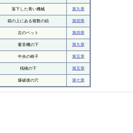
落下した青い機械
第九章
箱の上にある複数の絵
第四章
左のベット
第四章
蓄音機の下
第九章
中央の椅子
第五章
桟橋の下
第五章
爆破後の穴
第七章