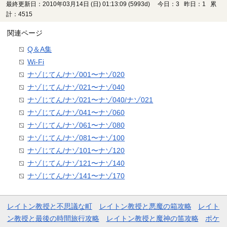
最終更新日：2010年03月14日 (日) 01:13:09
(5993d)
今日：3 昨日：1 累
計：4515
関連ページ
Q＆A集
Wi-Fi
ナゾじてん/ナゾ001〜ナゾ020
ナゾじてん/ナゾ021〜ナゾ040
ナゾじてん/ナゾ021〜ナゾ040/ナゾ021
ナゾじてん/ナゾ041〜ナゾ060
ナゾじてん/ナゾ061〜ナゾ080
ナゾじてん/ナゾ081〜ナゾ100
ナゾじてん/ナゾ101〜ナゾ120
ナゾじてん/ナゾ121〜ナゾ140
ナゾじてん/ナゾ141〜ナゾ170
レイトン教授と不思議な町
レイトン教授と悪魔の箱攻略
レイト
ン教授と最後の時間旅行攻略
レイトン教授と魔神の笛攻略
ポケ