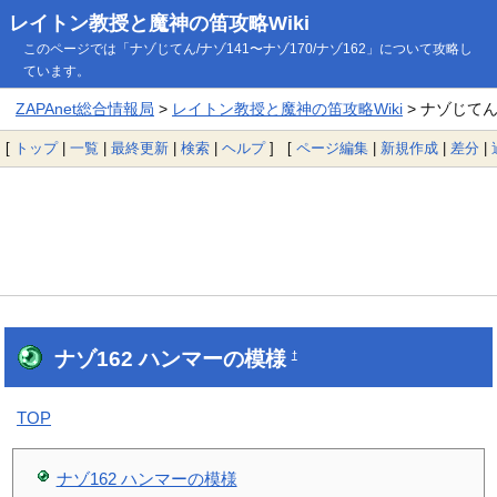
レイトン教授と魔神の笛攻略Wiki
このページでは「ナゾじてん/ナゾ141〜ナゾ170/ナゾ162」について攻略し
ています。
ZAPAnet総合情報局
>
レイトン教授と魔神の笛攻略Wiki
> ナゾじてん/
[
トップ
|
一覧
|
最終更新
|
検索
|
ヘルプ
] [
ページ編集
|
新規作成
|
差分
|
ナゾ162 ハンマーの模様
†
TOP
ナゾ162 ハンマーの模様