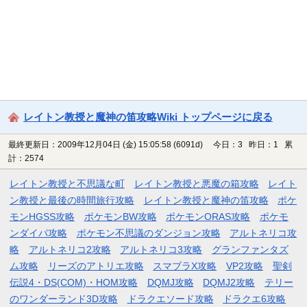
レイトン教授と魔神の笛攻略Wiki トップページに戻る
最終更新日：2009年12月04日 (金) 15:05:58
(6091d)
今日：3 昨日：1 累
計：2574
レイトン教授と不思議な町
レイトン教授と悪魔の箱攻略
レイト
ン教授と最後の時間旅行攻略
レイトン教授と魔神の笛攻略
ポケ
モンHGSS攻略
ポケモンBW攻略
ポケモンORAS攻略
ポケモ
ンダイパ攻略
ポケモン不思議のダンジョン攻略
アルトネリコ攻
略
アルトネリコ2攻略
アルトネリコ3攻略
グランファンタズ
ム攻略
リーズのアトリエ攻略
スマブラX攻略
VP2攻略
聖剣
伝説4・DS(COM)・HOM攻略
DQMJ攻略
DQMJ2攻略
テリー
のワンダーランド3D攻略
ドラクエソード攻略
ドラクエ6攻略