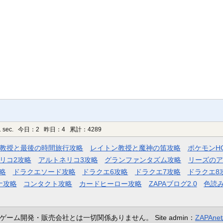
 sec.
今日：2 昨日：4 累計：4289
教授と最後の時間旅行攻略
レイトン教授と魔神の笛攻略
ポケモンH
リコ2攻略
アルトネリコ3攻略
グランファンタズム攻略
リーズのア
略
ドラクエソード攻略
ドラクエ6攻略
ドラクエ7攻略
ドラクエ8
ナ攻略
コンタクト攻略
カードヒーロー攻略
ZAPAブログ2.0
色読
ゲーム開発・販売会社とは一切関係ありません。
Site admin：
ZAPAn