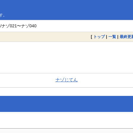
す。
/ナゾ021〜ナゾ040
[
トップ
|
一覧
|
最終更
ナゾじてん