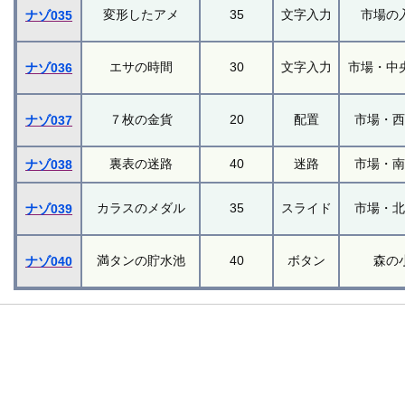
変形したアメ
35
文字入力
市場の
ナゾ035
エサの時間
30
文字入力
市場・中
ナゾ036
７枚の金貨
20
配置
市場・
ナゾ037
裏表の迷路
40
迷路
市場・
ナゾ038
カラスのメダル
35
スライド
市場・
ナゾ039
満タンの貯水池
40
ボタン
森の
ナゾ040