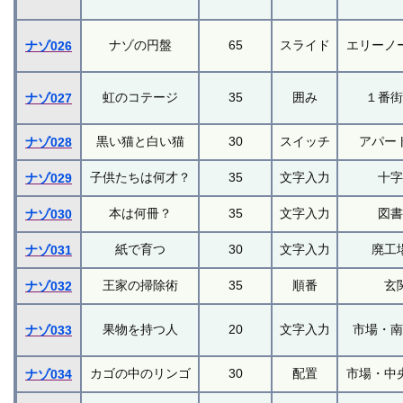
ナゾの円盤
65
スライド
エリーノ
ナゾ026
虹のコテージ
35
囲み
１番
ナゾ027
黒い猫と白い猫
30
スイッチ
アパー
ナゾ028
子供たちは何才？
35
文字入力
十
ナゾ029
本は何冊？
35
文字入力
図
ナゾ030
紙で育つ
30
文字入力
廃工
ナゾ031
王家の掃除術
35
順番
玄
ナゾ032
果物を持つ人
20
文字入力
市場・
ナゾ033
カゴの中のリンゴ
30
配置
市場・中
ナゾ034