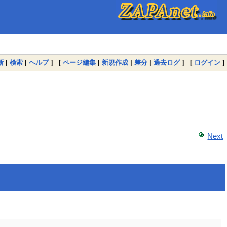
新
|
検索
|
ヘルプ
] [
ページ編集
|
新規作成
|
差分
|
過去ログ
] [
ログイン
]
Next