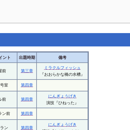
イント
出題時期
備考
ミラクルフィッシュ
屋前
第三章
『おおらかな橋の水槽』
１号室
第四章
にんぎょうげき
ル前
第四章
演技『ひねった』
ラン前
第四章
にんぎょうげき
トラン
第四章