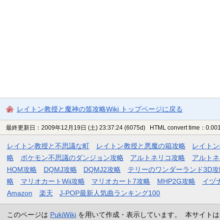
レイトン教授と魔神の笛攻略Wiki トップページに戻る
最終更新日：2009年12月19日 (土) 23:37:24
(6075d)
HTML convert time：0.001
レイトン教授と不思議な町
レイトン教授と悪魔の箱攻略
レイトン
略
ポケモン不思議のダンジョン攻略
アルトネリコ攻略
アルトネ
HOM攻略
DQMJ攻略
DQMJ2攻略
テリーのワンダーランド3D攻
略
マリオカートWii攻略
マリオカート7攻略
MHP2G攻略
イヅ
Amazon
楽天
J-POP最新人気曲ランキング100
このページは
PukiWiki
を用いて作成・表示しています。 本サイトは