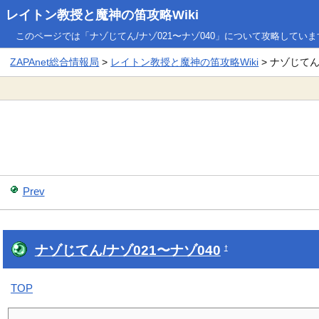
レイトン教授と魔神の笛攻略Wiki
このページでは「ナゾじてん/ナゾ021〜ナゾ040」について攻略していま
ZAPAnet総合情報局
>
レイトン教授と魔神の笛攻略Wiki
> ナゾじてん
Prev
ナゾじてん/ナゾ021〜ナゾ040
†
TOP