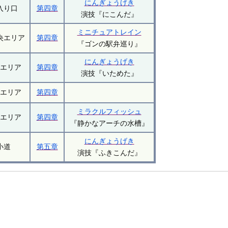
にんぎょうげき
入り口
第四章
演技『にこんだ』
ミニチュアトレイン
央エリア
第四章
『ゴンの駅弁巡り』
にんぎょうげき
西エリア
第四章
演技『いためた』
南エリア
第四章
ミラクルフィッシュ
北エリア
第四章
『静かなアーチの水槽』
にんぎょうげき
小道
第五章
演技『ふきこんだ』