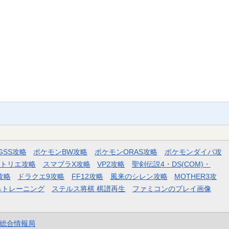
GSS攻略
ポケモンBW攻略
ポケモンORAS攻略
ポケモンダイパ攻
トリエ攻略
スマブラX攻略
VP2攻略
聖剣伝説4・DS(COM)・
攻略
ドラクエ9攻略
FF12攻略
風来のシレン攻略
MOTHER3攻
みトレーニング
ステルス将棋 棋譜再生
ファミコンのプレイ画像
et総合情報局