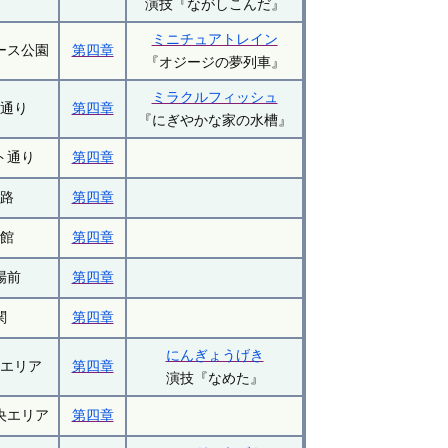
演技『ながしこんだ』
ミニチュアトレイン
ース公園
第四章
『オジージの夢列車』
ミラクルフィッシュ
街通り
第四章
『にぎやかな家の水槽』
ト通り
第四章
字路
第四章
書館
第四章
場前
第四章
関
第四章
にんぎょうげき
南エリア
第四章
演技『なめた』
央エリア
第四章