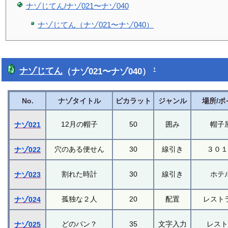
ナゾじてん/ナゾ021〜ナゾ040
ナゾじてん（ナゾ021〜ナゾ040）
ナゾじてん
（ナゾ021〜ナゾ040）
†
No.
ナゾタイトル
ピカラット
ジャンル
場所/ポ
12月の帽子
50
囲み
帽子
ナゾ021
穴のある便せん
30
線引き
３０
ナゾ022
割れた時計
30
線引き
ホテ
ナゾ023
孤独な２人
20
配置
レスト
ナゾ024
どのパン？
35
文字入力
レス
ナゾ025