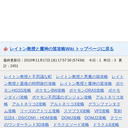
レイトン教授と魔神の笛攻略Wiki トップページに戻る
最終更新日：2010年11月17日 (水) 17:57:30
(5743d)
今日：1 昨日：3 累
計：2451
レイトン教授と不思議な町
レイトン教授と悪魔の箱攻略
レイト
ン教授と最後の時間旅行攻略
レイトン教授と魔神の笛攻略
ポケ
モンHGSS攻略
ポケモンBW攻略
ポケモンORAS攻略
ポケモ
ンダイパ攻略
ポケモン不思議のダンジョン攻略
アルトネリコ攻
略
アルトネリコ2攻略
アルトネリコ3攻略
グランファンタズ
ム攻略
リーズのアトリエ攻略
スマブラX攻略
VP2攻略
聖剣
伝説4・DS(COM)・HOM攻略
DQMJ攻略
DQMJ2攻略
テリー
のワンダーランド3D攻略
ドラクエソード攻略
ドラクエ6攻略