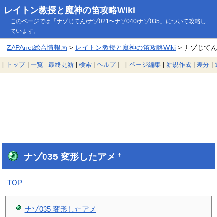
レイトン教授と魔神の笛攻略Wiki
このページでは「ナゾじてん/ナゾ021〜ナゾ040/ナゾ035」について攻略し
ています。
ZAPAnet総合情報局
>
レイトン教授と魔神の笛攻略Wiki
> ナゾじてん/
[
トップ
|
一覧
|
最終更新
|
検索
|
ヘルプ
] [
ページ編集
|
新規作成
|
差分
|
ナゾ035 変形したアメ
†
TOP
ナゾ035 変形したアメ