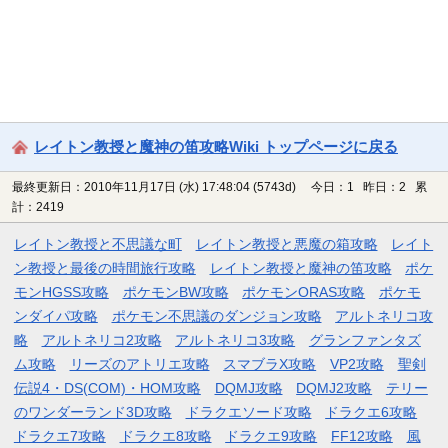
レイトン教授と魔神の笛攻略Wiki トップページに戻る
最終更新日：2010年11月17日 (水) 17:48:04
(5743d)
今日：1 昨日：2 累
計：2419
レイトン教授と不思議な町
レイトン教授と悪魔の箱攻略
レイト
ン教授と最後の時間旅行攻略
レイトン教授と魔神の笛攻略
ポケ
モンHGSS攻略
ポケモンBW攻略
ポケモンORAS攻略
ポケモ
ンダイパ攻略
ポケモン不思議のダンジョン攻略
アルトネリコ攻
略
アルトネリコ2攻略
アルトネリコ3攻略
グランファンタズ
ム攻略
リーズのアトリエ攻略
スマブラX攻略
VP2攻略
聖剣
伝説4・DS(COM)・HOM攻略
DQMJ攻略
DQMJ2攻略
テリー
のワンダーランド3D攻略
ドラクエソード攻略
ドラクエ6攻略
ドラクエ7攻略
ドラクエ8攻略
ドラクエ9攻略
FF12攻略
風