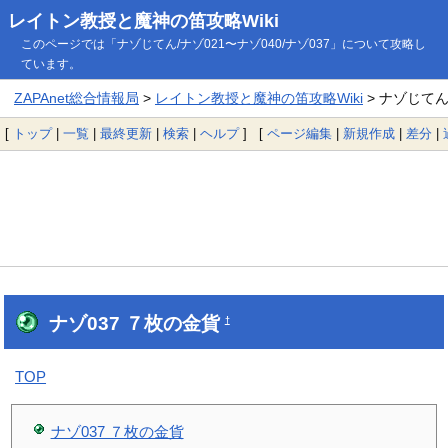
レイトン教授と魔神の笛攻略Wiki
このページでは「ナゾじてん/ナゾ021〜ナゾ040/ナゾ037」について攻略し
ています。
ZAPAnet総合情報局
>
レイトン教授と魔神の笛攻略Wiki
> ナゾじてん/
[
トップ
|
一覧
|
最終更新
|
検索
|
ヘルプ
] [
ページ編集
|
新規作成
|
差分
|
ナゾ037 ７枚の金貨
†
TOP
ナゾ037 ７枚の金貨