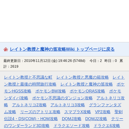
レイトン教授と魔神の笛攻略Wiki トップページに戻る
最終更新日：2010年11月12日 (金) 19:46:26
(5748d)
今日：2 昨日：0 累
計：2619
レイトン教授と不思議な町
レイトン教授と悪魔の箱攻略
レイト
ン教授と最後の時間旅行攻略
レイトン教授と魔神の笛攻略
ポケ
モンHGSS攻略
ポケモンBW攻略
ポケモンORAS攻略
ポケモ
ンダイパ攻略
ポケモン不思議のダンジョン攻略
アルトネリコ攻
略
アルトネリコ2攻略
アルトネリコ3攻略
グランファンタズ
ム攻略
リーズのアトリエ攻略
スマブラX攻略
VP2攻略
聖剣
伝説4・DS(COM)・HOM攻略
DQMJ攻略
DQMJ2攻略
テリー
のワンダーランド3D攻略
ドラクエソード攻略
ドラクエ6攻略