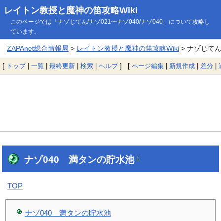
レイトン教授と魔神の笛攻略Wiki
このページでは「ナゾじてん/ナゾ021〜ナゾ040/ナゾ040」について攻略し
ています。
ZAPAnet総合情報局
>
レイトン教授と魔神の笛攻略Wiki
> ナゾじてん/
[
トップ
|
一覧
|
最終更新
|
検索
|
ヘルプ
] [
ページ編集
|
新規作成
|
差分
|
ナゾ040 満タンの貯水池
†
TOP
ナゾ040 満タンの貯水池