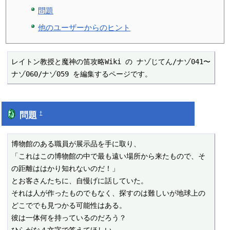
問題
他のユーザーからのヒント
レイトン教授と魔神の笛攻略Wiki の ナゾじてん/ナゾ041〜
ナゾ060/ナゾ059 を編集するページです。
問題
†
博物館のある職員が展示品を手に取り、

「これはこの博物館の中で最も遠い場所から来たもので、そ
の距離ははかり知れないのだ！」

とお客さんたちに、自慢げに話していた。

それは人が作ったものでもなく、探すのは難しいが地球上の
どこででも見つかる可能性はある。

彼は一体何を持っているのだろう？
