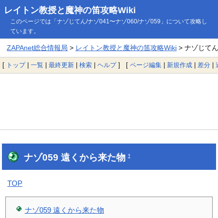
レイトン教授と魔神の笛攻略Wiki
このページでは「ナゾじてん/ナゾ041〜ナゾ060/ナゾ059」について攻略し
ています。
ZAPAnet総合情報局
>
レイトン教授と魔神の笛攻略Wiki
> ナゾじてん/
[
トップ
|
一覧
|
最終更新
|
検索
|
ヘルプ
] [
ページ編集
|
新規作成
|
差分
|
ナゾ059 遠くから来た物
†
TOP
ナゾ059 遠くから来た物