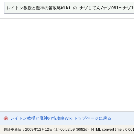
レイトン教授と魔神の笛攻略Wiki の ナゾじてん/ナゾ081〜ナゾ1
レイトン教授と魔神の笛攻略Wiki トップページに戻る
最終更新日：2009年12月12日 (土) 00:52:59
(6082d)
HTML convert time：0.001