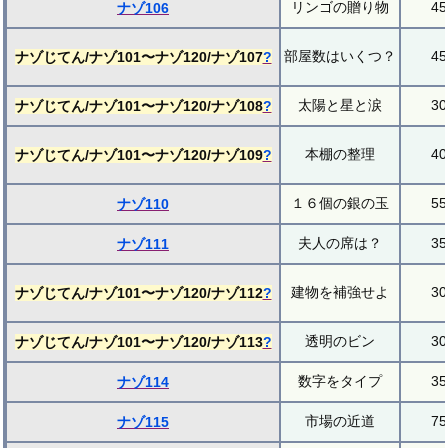
リンゴの贈り物
45
ナゾ106
部屋数はいくつ？
45
ナゾじてん/ナゾ101〜ナゾ120/ナゾ107
?
太陽と星と涙
30
ナゾじてん/ナゾ101〜ナゾ120/ナゾ108
?
本棚の整理
40
ナゾじてん/ナゾ101〜ナゾ120/ナゾ109
?
１６個の銀の玉
55
ナゾ110
夫人の席は？
35
ナゾ111
建物を補強せよ
30
ナゾじてん/ナゾ101〜ナゾ120/ナゾ112
?
透明のビン
30
ナゾじてん/ナゾ101〜ナゾ120/ナゾ113
?
数字をタイプ
35
ナゾ114
市場の近道
75
ナゾ115