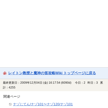
レイトン教授と魔神の笛攻略Wiki トップページに戻る
最終更新日：2009年12月04日 (金) 16:17:54
(6090d)
今日：2 昨日：3 累
計：4255
関連ページ
ナゾじてん/ナゾ101〜ナゾ120/ナゾ101