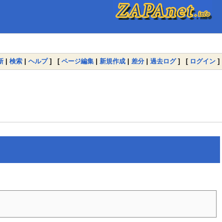
新
|
検索
|
ヘルプ
] [
ページ編集
|
新規作成
|
差分
|
過去ログ
] [
ログイン
]