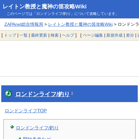
レイトン教授と魔神の笛攻略Wiki
このページでは「ロンドンライフ/釣り」について攻略しています。
ZAPAnet総合情報局
>
レイトン教授と魔神の笛攻略Wiki
> ロンドン
[
トップ
|
一覧
|
最終更新
|
検索
|
ヘルプ
] [
ページ編集
|
新規作成
|
差分
|
ロンドンライフ/釣り
†
ロンドンライフTOP
ロンドンライフ/釣り