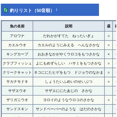
釣りリスト（50音順）
†
魚の名前
説明
昼
アロワナ
だれかがすてた ねったいぎょ
○
カエルウオ
カエルのようにみえる へんなさかな
○
キングカープ
おおきなかがやくウロコをもつさかな
×
クラブフィッシュ
よにもめずらしい ハサミをもつさかな
○
クリークキャット
ネコににたヒゲをもつ ドジョウのなかま
○
サカナモドキ
しょうたいふめいのせいぶつ
○
サザエウオ
サザエににたあじの さかな
ザリガニウオ
ヨロイのようなウロコのさかな
○
サンドスキン
サンドペーパーのような はだのさかな