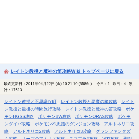
レイトン教授と魔神の笛攻略Wiki トップページに戻る
最終更新日：2011年04月22日 (金) 10:21:10
(5586d)
今日：1 昨日：4 累
計：17513
レイトン教授と不思議な町
レイトン教授と悪魔の箱攻略
レイト
ン教授と最後の時間旅行攻略
レイトン教授と魔神の笛攻略
ポケ
モンHGSS攻略
ポケモンBW攻略
ポケモンORAS攻略
ポケモ
ンダイパ攻略
ポケモン不思議のダンジョン攻略
アルトネリコ攻
略
アルトネリコ2攻略
アルトネリコ3攻略
グランファンタズ
ム攻略
リーズのアトリエ攻略
スマブラX攻略
VP2攻略
聖剣