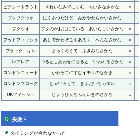
ピクシートラウト
きれいなみずにすむ ちいさなさかな
○
ブクブクウオ
にくあつだけど みがやわらかいさかな
ブタウオ
ブタのかおににている あいらしいさかな
○
フットフィッシュ
あしでかわぞこをあるく へんなさかな
○
ブラック・ギル
まっくろくて ぶきみなさかな
×
レアレア
つるとしあわせになると いわれるさかな
○
ロンドンニュート
かわぞこにすむイモリのなかま
×
ロンドンフロッグ
ちゃいろくて きょだいなカエル
×
UKフィッシュ
じょうひんなふんいきのさかな
○
失敗
†
タイミングが合わなかった