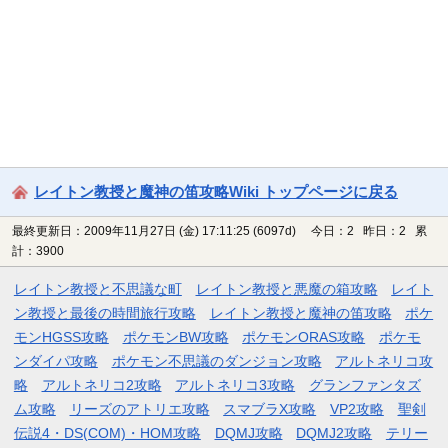
レイトン教授と魔神の笛攻略Wiki トップページに戻る
最終更新日：2009年11月27日 (金) 17:11:25
(6097d)
今日：2 昨日：2 累
計：3900
レイトン教授と不思議な町
レイトン教授と悪魔の箱攻略
レイト
ン教授と最後の時間旅行攻略
レイトン教授と魔神の笛攻略
ポケ
モンHGSS攻略
ポケモンBW攻略
ポケモンORAS攻略
ポケモ
ンダイパ攻略
ポケモン不思議のダンジョン攻略
アルトネリコ攻
略
アルトネリコ2攻略
アルトネリコ3攻略
グランファンタズ
ム攻略
リーズのアトリエ攻略
スマブラX攻略
VP2攻略
聖剣
伝説4・DS(COM)・HOM攻略
DQMJ攻略
DQMJ2攻略
テリー