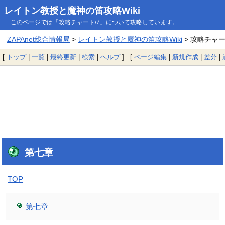
レイトン教授と魔神の笛攻略Wiki
このページでは「攻略チャート/7」について攻略しています。
ZAPAnet総合情報局
>
レイトン教授と魔神の笛攻略Wiki
> 攻略チャー
[
トップ
|
一覧
|
最終更新
|
検索
|
ヘルプ
] [
ページ編集
|
新規作成
|
差分
|
第七章
†
TOP
第七章