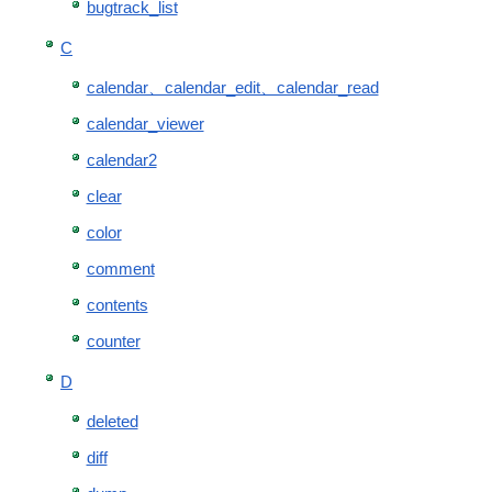
bugtrack_list
C
calendar、calendar_edit、calendar_read
calendar_viewer
calendar2
clear
color
comment
contents
counter
D
deleted
diff