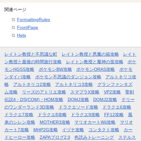
関連ページ
FormattingRules
FrontPage
Help
レイトン教授と不思議な町
レイトン教授と悪魔の箱攻略
レイト
ン教授と最後の時間旅行攻略
レイトン教授と魔神の笛攻略
ポケ
モンHGSS攻略
ポケモンBW攻略
ポケモンORAS攻略
ポケモ
ンダイパ攻略
ポケモン不思議のダンジョン攻略
アルトネリコ攻
略
アルトネリコ2攻略
アルトネリコ3攻略
グランファンタズ
ム攻略
リーズのアトリエ攻略
スマブラX攻略
VP2攻略
聖剣
伝説4・DS(COM)・HOM攻略
DQMJ攻略
DQMJ2攻略
テリー
のワンダーランド3D攻略
ドラクエソード攻略
ドラクエ6攻略
ドラクエ7攻略
ドラクエ8攻略
ドラクエ9攻略
FF12攻略
風
来のシレン攻略
MOTHER3攻略
マリオカートWii攻略
マリオ
カート7攻略
MHP2G攻略
イヅナ攻略
コンタクト攻略
カー
ドヒーロー攻略
ZAPAブログ2.0
色読みトレーニング
ステルス