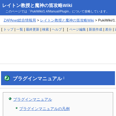
レイトン教授と魔神の笛攻略Wiki
このページでは「PukiWiki/1.4/Manual/Plugin」について攻略しています。
ZAPAnet総合情報局
>
レイトン教授と魔神の笛攻略Wiki
> PukiWiki/1
[
トップ
|
一覧
|
最終更新
|
検索
|
ヘルプ
] [
ページ編集
|
新規作成
|
差分
|
プラグインマニュアル
†
プラグインマニュアル
プラグインマニュアルの凡例