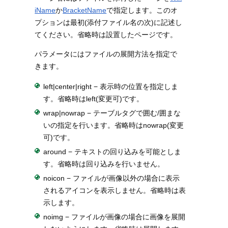
iName
か
BracketName
で指定します。このオ
プションは最初(添付ファイル名の次)に記述し
てください。省略時は設置したページです。
パラメータにはファイルの展開方法を指定で
きます。
left|center|right − 表示時の位置を指定しま
す。省略時はleft(変更可)です。
wrap|nowrap − テーブルタグで囲む/囲まな
いの指定を行います。省略時はnowrap(変更
可)です。
around − テキストの回り込みを可能としま
す。省略時は回り込みを行いません。
noicon − ファイルが画像以外の場合に表示
されるアイコンを表示しません。省略時は表
示します。
noimg − ファイルが画像の場合に画像を展開