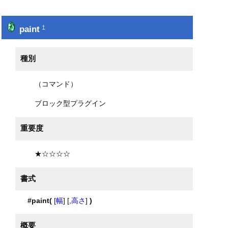
paint
†
種別
（コマンド）
ブロック型プラグイン
重要度
★☆☆☆☆
書式
#paint(
[
幅
] [,
高さ
]
)
概要