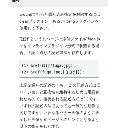
備考
aroundで行った回り込み指定を解除するには
clearプラグイン、あるいはimgプラグインを
使用して下さい。
"ほげ"という別ページの添付ファイル"fuga.jp
g"をインラインプラグイン形式で参照する場
合、下記２通りの記述方法が存在します。
(1) &ref(ほげ/fuga.jpg);

(2) &ref(fuga.jpg,[[ほげ]]);
上記２通りの記述のうち、(2)の記述方式は旧
バージョンと互換性を維持するために用意さ
れたもので、推奨される記述方式は(1)です。
いずれの記述方法であっても一般的な動作は
同じですが、いわゆるバナー画像のように表
示した画像が別ページへのリンクとなるよう
以下の指定をした場合、