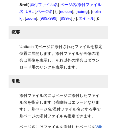
&ref(
添付ファイル名
|
ページ名/添付ファイル
名
|
URL
[,
ページ名
] {, [
noicon
], [
noimg
], [
nolin
k
], [
zoom
], [
999x999
], [
999%
] } [,
タイトル
]
);
概要
'#attach'でページに添付されたファイルを指定
位置に展開します。添付ファイルが画像の場
合は画像を表示し、それ以外の場合はダウン
ロード用のリンクを表示します。
引数
添付ファイル名にはページに添付したファイ
ル名を指定します（省略時はエラーとなりま
す）。別ページ名/添付ファイル名とする事で
別ページの添付ファイルも指定できます。
ページ名にはファイルを添付したページを
Wik