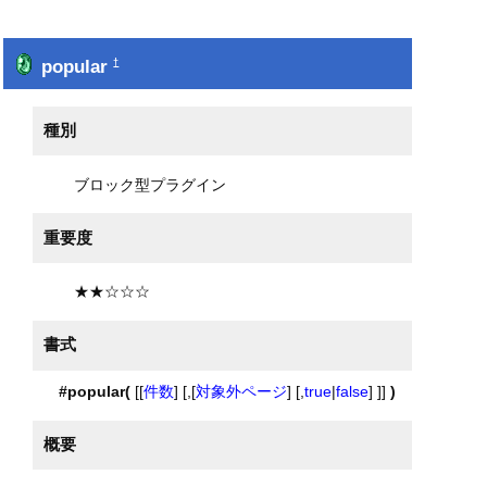
popular
†
種別
ブロック型プラグイン
重要度
★★☆☆☆
書式
#popular(
[[
件数
] [,[
対象外ページ
] [,
true
|
false
] ]]
)
概要