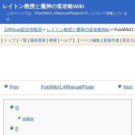
レイトン教授と魔神の笛攻略Wiki
このページでは「PukiWiki/1.4/Manual/Plugin/O-R」について攻略していま
す。
ZAPAnet総合情報局
>
レイトン教授と魔神の笛攻略Wiki
> PukiWiki/1
[
トップ
|
一覧
|
最終更新
|
検索
|
ヘルプ
] [
ページ編集
|
新規作成
|
差分
|
Prev
PukiWiki/1.4/Manual/Plugin
Next
O
online
P