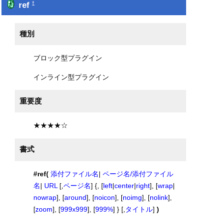
ref
†
種別
ブロック型プラグイン
インライン型プラグイン
重要度
★★★★☆
書式
#ref(
添付ファイル名
|
ページ名/添付ファイル
名
|
URL
[,
ページ名
] {, [
left
|
center
|
right
], [
wrap
|
nowrap
], [
around
], [
noicon
], [
noimg
], [
nolink
],
[
zoom
], [
999x999
], [
999%
] } [,
タイトル
]
)