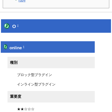
ruby
O
†
online
†
種別
ブロック型プラグイン
インライン型プラグイン
重要度
★★☆☆☆