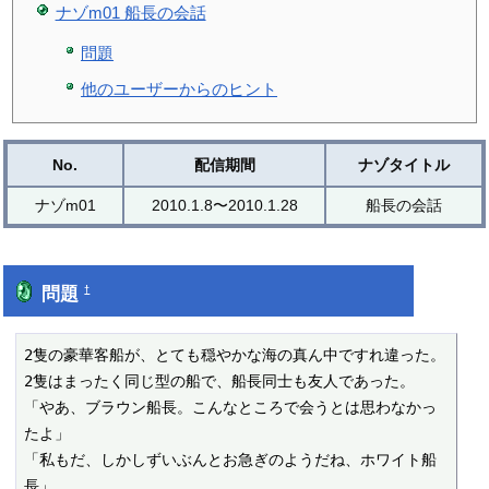
ナゾm01 船長の会話
問題
他のユーザーからのヒント
No.
配信期間
ナゾタイトル
ナゾm01
2010.1.8〜2010.1.28
船長の会話
問題
†
2隻の豪華客船が、とても穏やかな海の真ん中ですれ違った。

2隻はまったく同じ型の船で、船長同士も友人であった。

「やあ、ブラウン船長。こんなところで会うとは思わなかっ
たよ」

「私もだ、しかしずいぶんとお急ぎのようだね、ホワイト船
長」
