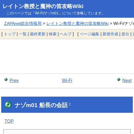
レイトン教授と魔神の笛攻略Wiki
このページでは「Wi-Fi/ナゾm01」について攻略しています。
ZAPAnet総合情報局
>
レイトン教授と魔神の笛攻略Wiki
> Wi-Fi/ナゾ
[
トップ
|
一覧
|
最終更新
|
検索
|
ヘルプ
] [
ページ編集
|
新規作成
|
差分
|
Prev
Wi-Fi
Next
ナゾm01 船長の会話
†
TOP