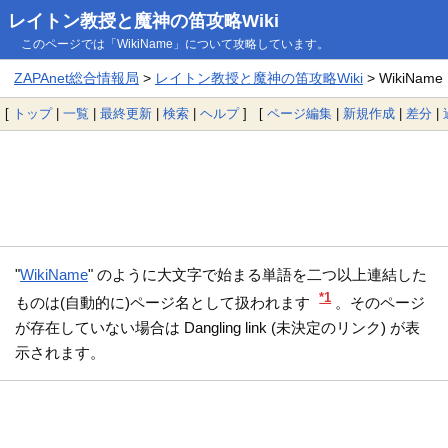
レイトン教授と魔神の笛攻略Wiki
このページでは「WikiName」について攻略しています。
ZAPAnet総合情報局
>
レイトン教授と魔神の笛攻略Wiki
> WikiName
[
トップ
|
一覧
|
最終更新
|
検索
|
ヘルプ
] [
ページ編集
|
新規作成
|
差分
|
"
WikiName
" のように大文字で始まる単語を二つ以上連結した
*1
ものは(自動的に)ページ名として扱われます
。そのページ
が存在していない場合は Dangling link (未決定のリンク) が表
示されます。