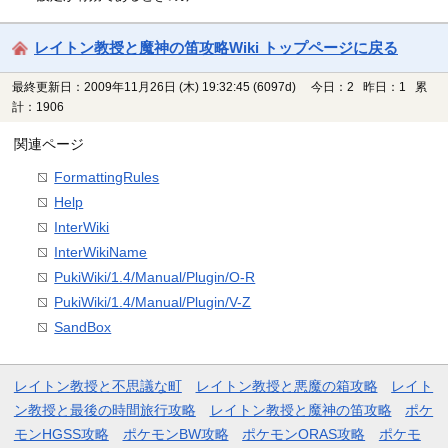
レイトン教授と魔神の笛攻略Wiki トップページに戻る
最終更新日：2009年11月26日 (木) 19:32:45
(6097d)
今日：2 昨日：1 累
計：1906
関連ページ
FormattingRules
Help
InterWiki
InterWikiName
PukiWiki/1.4/Manual/Plugin/O-R
PukiWiki/1.4/Manual/Plugin/V-Z
SandBox
レイトン教授と不思議な町
レイトン教授と悪魔の箱攻略
レイト
ン教授と最後の時間旅行攻略
レイトン教授と魔神の笛攻略
ポケ
モンHGSS攻略
ポケモンBW攻略
ポケモンORAS攻略
ポケモ