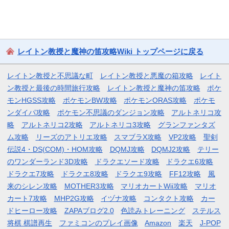
レイトン教授と魔神の笛攻略Wiki トップページに戻る
レイトン教授と不思議な町
レイトン教授と悪魔の箱攻略
レイト
ン教授と最後の時間旅行攻略
レイトン教授と魔神の笛攻略
ポケ
モンHGSS攻略
ポケモンBW攻略
ポケモンORAS攻略
ポケモ
ンダイパ攻略
ポケモン不思議のダンジョン攻略
アルトネリコ攻
略
アルトネリコ2攻略
アルトネリコ3攻略
グランファンタズ
ム攻略
リーズのアトリエ攻略
スマブラX攻略
VP2攻略
聖剣
伝説4・DS(COM)・HOM攻略
DQMJ攻略
DQMJ2攻略
テリー
のワンダーランド3D攻略
ドラクエソード攻略
ドラクエ6攻略
ドラクエ7攻略
ドラクエ8攻略
ドラクエ9攻略
FF12攻略
風
来のシレン攻略
MOTHER3攻略
マリオカートWii攻略
マリオ
カート7攻略
MHP2G攻略
イヅナ攻略
コンタクト攻略
カー
ドヒーロー攻略
ZAPAブログ2.0
色読みトレーニング
ステルス
将棋 棋譜再生
ファミコンのプレイ画像
Amazon
楽天
J-POP