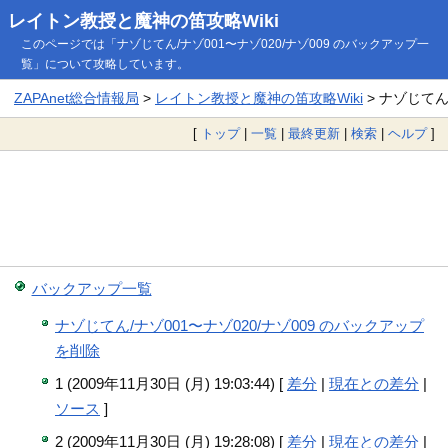
レイトン教授と魔神の笛攻略Wiki
このページでは「ナゾじてん/ナゾ001〜ナゾ020/ナゾ009 のバックアップ一
覧」について攻略しています。
ZAPAnet総合情報局
>
レイトン教授と魔神の笛攻略Wiki
> ナゾじてん
[
トップ
|
一覧
|
最終更新
|
検索
|
ヘルプ
]
バックアップ一覧
ナゾじてん/ナゾ001〜ナゾ020/ナゾ009 のバックアップ
を削除
1 (2009年11月30日 (月) 19:03:44) [
差分
|
現在との差分
|
ソース
]
2 (2009年11月30日 (月) 19:28:08) [
差分
|
現在との差分
|