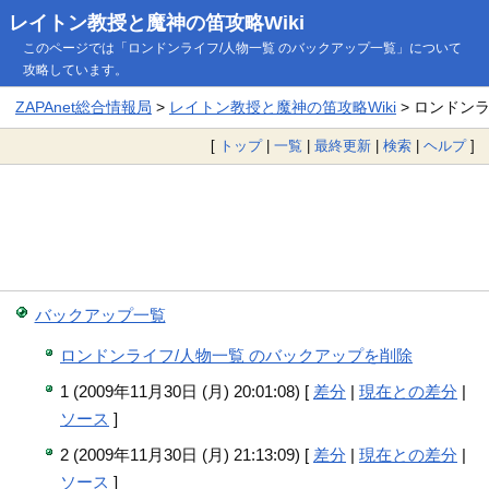
レイトン教授と魔神の笛攻略Wiki
このページでは「ロンドンライフ/人物一覧 のバックアップ一覧」について
攻略しています。
ZAPAnet総合情報局
>
レイトン教授と魔神の笛攻略Wiki
> ロンドン
[
トップ
|
一覧
|
最終更新
|
検索
|
ヘルプ
]
バックアップ一覧
ロンドンライフ/人物一覧 のバックアップを削除
1 (2009年11月30日 (月) 20:01:08) [
差分
|
現在との差分
|
ソース
]
2 (2009年11月30日 (月) 21:13:09) [
差分
|
現在との差分
|
ソース
]