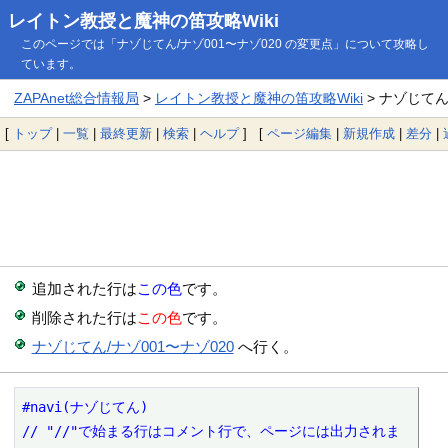
レイトン教授と魔神の笛攻略Wiki
このページでは「ナゾじてん/ナゾ001〜ナゾ020 の変更点」について攻略し
ています。
ZAPAnet総合情報局
>
レイトン教授と魔神の笛攻略Wiki
> ナゾじてん
[
トップ
|
一覧
|
最終更新
|
検索
|
ヘルプ
] [
ページ編集
|
新規作成
|
差分
|
追加された行は
この色
です。
削除された行は
この色
です。
ナゾじてん/ナゾ001〜ナゾ020
へ行く。
#navi(ナゾじてん)

// "//"で始まる行はコメント行で、ページには出力されま