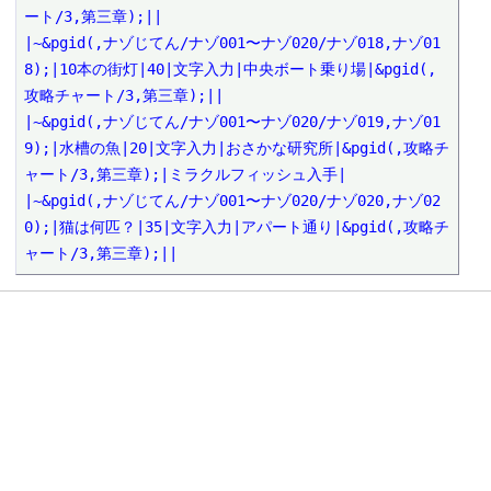
ート/3,第三章);||

|~&pgid(,ナゾじてん/ナゾ001〜ナゾ020/ナゾ018,ナゾ01
8);|10本の街灯|40|文字入力|中央ボート乗り場|&pgid(,
攻略チャート/3,第三章);||

|~&pgid(,ナゾじてん/ナゾ001〜ナゾ020/ナゾ019,ナゾ01
9);|水槽の魚|20|文字入力|おさかな研究所|&pgid(,攻略チ
ャート/3,第三章);|ミラクルフィッシュ入手|

|~&pgid(,ナゾじてん/ナゾ001〜ナゾ020/ナゾ020,ナゾ02
0);|猫は何匹？|35|文字入力|アパート通り|&pgid(,攻略チ
ャート/3,第三章);||