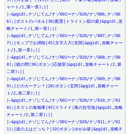
ャート/1,第一章);||

|~&pgid(,ナゾじてん/ナゾ001〜ナゾ020/ナゾ006,ナゾ00
6);|ポストのパネル|30|配置|トライトン邸の庭|&pgid(,攻
略チャート/1,第一章);||

|~&pgid(,ナゾじてん/ナゾ001〜ナゾ020/ナゾ007,ナゾ00
7);|モップでお掃除|45|文字入力|玄関|&pgid(,攻略チャー
ト/1,第一章);||

|~&pgid(,ナゾじてん/ナゾ001〜ナゾ020/ナゾ008,ナゾ00
8);|鏡の間|30|ボタン|応接室|&pgid(,攻略チャート/2,第
二章);||

|~&pgid(,ナゾじてん/ナゾ001〜ナゾ020/ナゾ009,ナゾ00
9);|どのカーテン？|20|ボタン|玄関|&pgid(,攻略チャー
ト/2,第二章);||

|~&pgid(,ナゾじてん/ナゾ001〜ナゾ020/ナゾ010,ナゾ01
0);|ネズミの食糧庫|45|スライド|東の住宅地|&pgid(,攻略
チャート/2,第二章);||

|~&pgid(,ナゾじてん/ナゾ001〜ナゾ020/ナゾ011,ナゾ01
1);|坂の上はどっち？|10|ボタン|ゆがみ坂|&pgid(,攻略チ