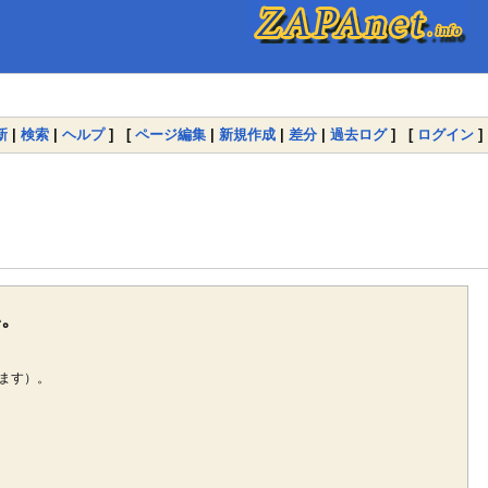
新
|
検索
|
ヘルプ
] [
ページ編集
|
新規作成
|
差分
|
過去ログ
] [
ログイン
]
い。
ます）。