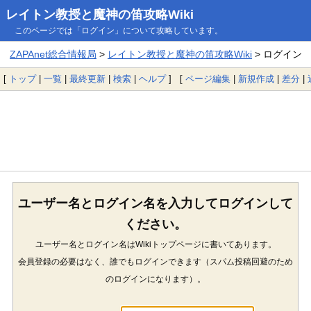
レイトン教授と魔神の笛攻略Wiki
このページでは「ログイン」について攻略しています。
ZAPAnet総合情報局
>
レイトン教授と魔神の笛攻略Wiki
> ログイン
[
トップ
|
一覧
|
最終更新
|
検索
|
ヘルプ
] [
ページ編集
|
新規作成
|
差分
|
ユーザー名とログイン名を入力してログインして
ください。
ユーザー名とログイン名はWikiトップページに書いてあります。
会員登録の必要はなく、誰でもログインできます（スパム投稿回避のため
のログインになります）。