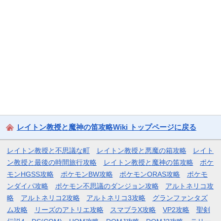
レイトン教授と魔神の笛攻略Wiki トップページに戻る
レイトン教授と不思議な町
レイトン教授と悪魔の箱攻略
レイト
ン教授と最後の時間旅行攻略
レイトン教授と魔神の笛攻略
ポケ
モンHGSS攻略
ポケモンBW攻略
ポケモンORAS攻略
ポケモ
ンダイパ攻略
ポケモン不思議のダンジョン攻略
アルトネリコ攻
略
アルトネリコ2攻略
アルトネリコ3攻略
グランファンタズ
ム攻略
リーズのアトリエ攻略
スマブラX攻略
VP2攻略
聖剣