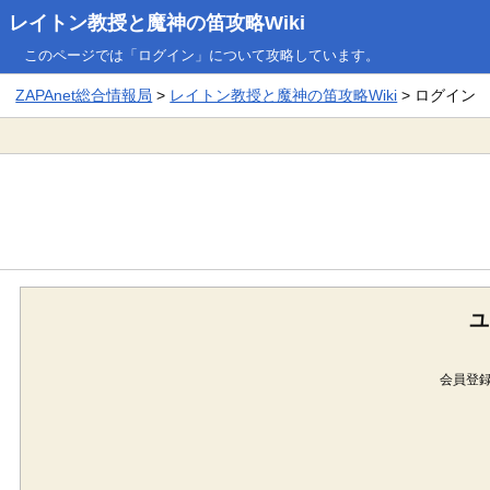
レイトン教授と魔神の笛攻略Wiki
このページでは「ログイン」について攻略しています。
ZAPAnet総合情報局
>
レイトン教授と魔神の笛攻略Wiki
> ログイン
ユ
会員登