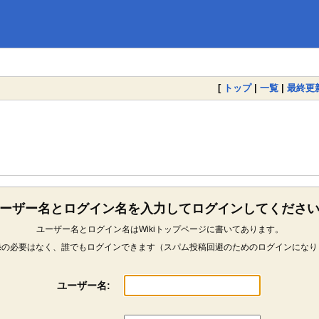
[
トップ
|
一覧
|
最終更
ーザー名とログイン名を入力してログインしてくださ
ユーザー名とログイン名はWikiトップページに書いてあります。
録の必要はなく、誰でもログインできます（スパム投稿回避のためのログインになり
ユーザー名: