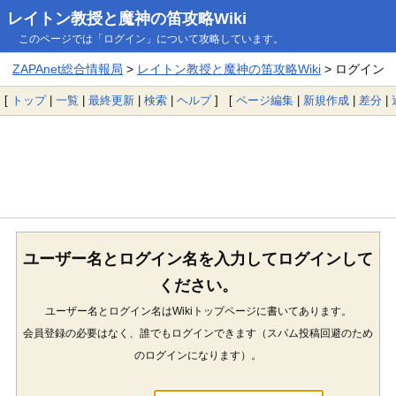
レイトン教授と魔神の笛攻略Wiki
このページでは「ログイン」について攻略しています。
ZAPAnet総合情報局
>
レイトン教授と魔神の笛攻略Wiki
> ログイン
[
トップ
|
一覧
|
最終更新
|
検索
|
ヘルプ
] [
ページ編集
|
新規作成
|
差分
|
ユーザー名とログイン名を入力してログインして
ください。
ユーザー名とログイン名はWikiトップページに書いてあります。
会員登録の必要はなく、誰でもログインできます（スパム投稿回避のため
のログインになります）。