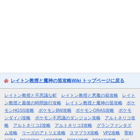
レイトン教授と魔神の笛攻略Wiki トップページに戻る
レイトン教授と不思議な町
レイトン教授と悪魔の箱攻略
レイト
ン教授と最後の時間旅行攻略
レイトン教授と魔神の笛攻略
ポケ
モンHGSS攻略
ポケモンBW攻略
ポケモンORAS攻略
ポケモ
ンダイパ攻略
ポケモン不思議のダンジョン攻略
アルトネリコ攻
略
アルトネリコ2攻略
アルトネリコ3攻略
グランファンタズ
ム攻略
リーズのアトリエ攻略
スマブラX攻略
VP2攻略
聖剣