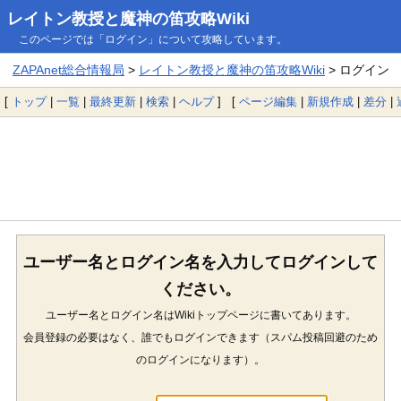
レイトン教授と魔神の笛攻略Wiki
このページでは「ログイン」について攻略しています。
ZAPAnet総合情報局
>
レイトン教授と魔神の笛攻略Wiki
> ログイン
[
トップ
|
一覧
|
最終更新
|
検索
|
ヘルプ
] [
ページ編集
|
新規作成
|
差分
|
ユーザー名とログイン名を入力してログインして
ください。
ユーザー名とログイン名はWikiトップページに書いてあります。
会員登録の必要はなく、誰でもログインできます（スパム投稿回避のため
のログインになります）。