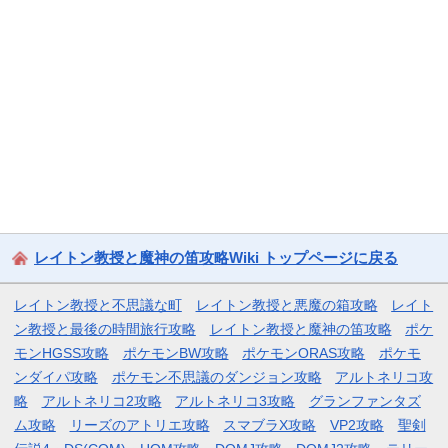
レイトン教授と魔神の笛攻略Wiki トップページに戻る
レイトン教授と不思議な町
レイトン教授と悪魔の箱攻略
レイト
ン教授と最後の時間旅行攻略
レイトン教授と魔神の笛攻略
ポケ
モンHGSS攻略
ポケモンBW攻略
ポケモンORAS攻略
ポケモ
ンダイパ攻略
ポケモン不思議のダンジョン攻略
アルトネリコ攻
略
アルトネリコ2攻略
アルトネリコ3攻略
グランファンタズ
ム攻略
リーズのアトリエ攻略
スマブラX攻略
VP2攻略
聖剣